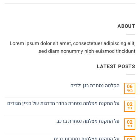
ABOUT
Lorem ipsum dolor sit amet, consectetuer adipiscing elit,
sed diam nonummy nibh euismod tincidunt.
LATEST POSTS
הקלטה נסתרת בגן ילדים
06
מאי
אין
תגובות
על
על התקנת מצלמה נסתרת בחדר מדרגות של בניין מגורים
02
הקלטה
נוב
נסתרת
אין
בגן
תגובות
ילדים
על
על התקנת מצלמה נסתרת ברכב
02
על
נוב
התקנת
אין
מצלמה
תגובות
נסתרת
על
על התקנת מצלמות נסתרות בבית
בחדר
על