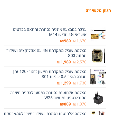
מגוון מכשירים
ערכה במבצע!! אוזניה נסתרת ומתאם בכרטיס
אשראי 4G חדיש M14
המחיר
המחיר
₪
989
₪
1,670
המקורי
הנוכחי
מצלמת שביל מתקדמת 4G עם אפליקציה ושידור
היה:
הוא:
תמונה S03
₪989.
₪1,670.
המחיר
המחיר
₪
1,989
₪
2,570
המקורי
הנוכחי
מצלמת שביל מתקדמת חיישן זיהוי 120º זמן
היה:
הוא:
תגובה מהיר 0.5 שניות S01
₪1,989.
₪2,570.
המחיר
המחיר
₪
1,299
₪
1,730
המקורי
הנוכחי
מצלמת אלחוטית נסתרת במטען לצפייה ישירה
היה:
הוא:
מסמארטפון ומחשב W25
₪1,299.
₪1,730.
המחיר
המחיר
₪
889
₪
1,070
המקורי
הנוכחי
מצלמה אלחוטית נסתרת בשידור ישיר לסמארטפון
היה:
הוא: