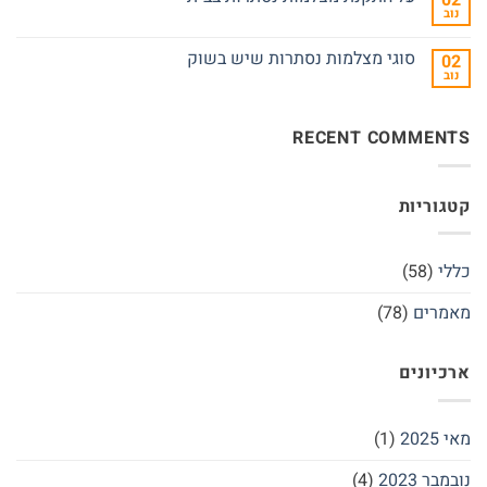
02
מדרגות
נוב
התקנת
אין
של
מצלמה
תגובות
בניין
נסתרת
על
מגורים
סוגי מצלמות נסתרות שיש בשוק
ברכב
02
על
נוב
התקנת
אין
מצלמות
תגובות
נסתרות
על
בבית
סוגי
RECENT COMMENTS
מצלמות
נסתרות
שיש
בשוק
קטגוריות
כללי
(58)
מאמרים
(78)
ארכיונים
מאי 2025
(1)
נובמבר 2023
(4)