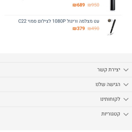
המחיר
המחיר
₪249.
₪
₪420.
689
₪
950
המקורי
הנוכחי
היה:
הוא:
עט מצלמה וריגול 1080P לצילום סמוי C22
₪689.
₪950.
המחיר
המחיר
₪
379
₪
490
המקורי
הנוכחי
היה:
הוא:
₪379.
₪490.
יצירת קשר
הגישה שלנו
לקוחותינו
קטגוריות