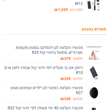
W12
₪889.
₪1,070.
המחיר
המחיר
₪
1,039
₪
1,490
המקורי
הנוכחי
היה:
הוא:
₪1,039.
₪1,490.
מוצרים במבצע
מכשיר הקלטה לגן להסלקה במגוון מקומות
ואביזרים, מופעל בזיהוי קול R25
המחיר
המחיר
₪
379
₪
480
המקורי
הנוכחי
דיסק און קי מקליט לפי זיהוי קול עבודה לזמן ארוך
היה:
הוא:
R10
₪379.
₪480.
המחיר
המחיר
₪
249
₪
390
המקורי
הנוכחי
מכשיר הקלטה כפתור לגן ילדים ושימוש מגוון
היה:
הוא:
R27
₪249.
₪390.
המחיר
המחיר
₪
249
₪
420
המקורי
הנוכחי
מכשיר הקלטה 40 ימי פעולה לפי זיהוי קול R22
היה:
הוא: