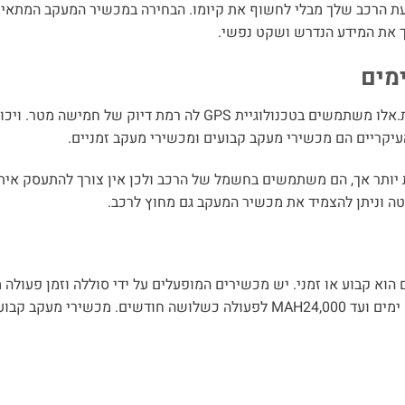
ועת הרכב שלך מבלי לחשוף את קיומו. הבחירה במכשיר המעקב המתאים
ך את המידע הנדרש ושקט נפשי.
ימים
מכשירי מעקב מגיעים במגוון של צורות ועם יכולות משתנות.אלו משתמשים בטכנולוגיית GPS לה רמת דיוק ש
העיקריים הם מכשירי מעקב קבועים ומכשירי מעקב זמניים.
 יותר אך, הם משתמשים בחשמל של הרכב ולכן אין צורך להתעסק אי
 וניתן להצמיד את מכשיר המעקב גם מחוץ לרכב.
 לרכב משתנה בעיקר אם הוא קבוע או זמני. יש מכשירים המופעלים על ידי סוללה וזמן פעו
בהתאם לנפח הסוללה הנע בין MAH1000 לפעולה כשלושה ימים ועד MAH24,000 לפעולה כשלושה חודשים. מכשירי מעקב 