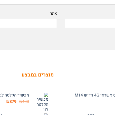
אתר
מוצרים במבצע
 חדיש M14
מכשיר הקלטה לגן ל
המחיר
המח
₪
379
₪
480
המקורי
הנוכ
היה:
הוא: