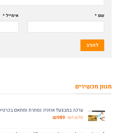
שם
*
אימייל
*
מגוון מכשירים
ערכה במבצע!! אוזניה נסתרת ומתאם בכרטיס אשראי 4G
המחיר
המחיר
₪
989
₪
1,670
המקורי
הנוכחי
היה:
הוא: