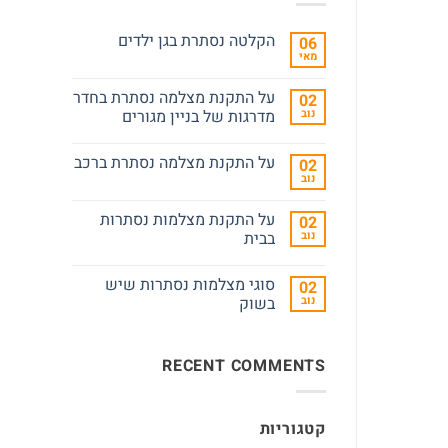
הקלטה נסתרת בגן ילדים
06
מאי
אין
תגובות
על
על התקנת מצלמה נסתרת בחדר
02
הקלטה
נוב
נסתרת
מדרגות של בניין מגורים
בגן
אין
ילדים
תגובות
על התקנת מצלמה נסתרת ברכב
02
על
על
נוב
אין
התקנת
תגובות
מצלמה
על
נסתרת
על התקנת מצלמות נסתרות
02
על
בחדר
נוב
התקנת
בבית
מדרגות
מצלמה
של
אין
נסתרת
בניין
תגובות
ברכב
מגורים
סוגי מצלמות נסתרות שיש
02
על
על
נוב
בשוק
התקנת
מצלמות
אין
נסתרות
תגובות
על
בבית
RECENT COMMENTS
סוגי
מצלמות
נסתרות
שיש
בשוק
קטגוריות