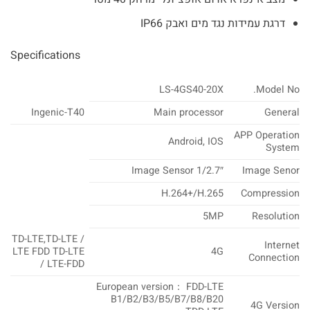
דרגת עמידות נגד מים ואבק IP66
Specifications
LS-4GS40-20X
Model No.
Ingenic-T40
Main processor
General
APP Operation
Android, IOS
System
1/2.7″ Image Sensor
Image Senor
H.264+/H.265
Compression
5MP
Resolution
TD-LTE,TD-LTE /
Internet
LTE FDD TD-LTE
4G
Connection
/ LTE-FDD
European version
：
FDD-LTE
B1/B2/B3/B5/B7/B8/B20
4G Version