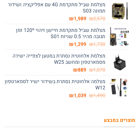
מצלמת שביל מתקדמת 4G עם אפליקציה ושידור
היה:
הוא:
תמונה S03
₪989.
₪1,670.
המחיר
המחיר
₪
1,989
₪
2,570
המקורי
הנוכחי
מצלמת שביל מתקדמת חיישן זיהוי 120º זמן
היה:
הוא:
תגובה מהיר 0.5 שניות S01
₪1,989.
₪2,570.
המחיר
המחיר
₪
1,299
₪
1,730
המקורי
הנוכחי
מצלמת אלחוטית נסתרת במטען לצפייה ישירה
היה:
הוא:
מסמארטפון ומחשב W25
₪1,299.
₪1,730.
המחיר
המחיר
₪
889
₪
1,070
המקורי
הנוכחי
מצלמה אלחוטית נסתרת בשידור ישיר לסמארטפון
היה:
הוא:
W12
₪889.
₪1,070.
המחיר
המחיר
₪
1,039
₪
1,490
המקורי
הנוכחי
היה:
הוא:
₪1,039.
₪1,490.
מוצרים במבצע