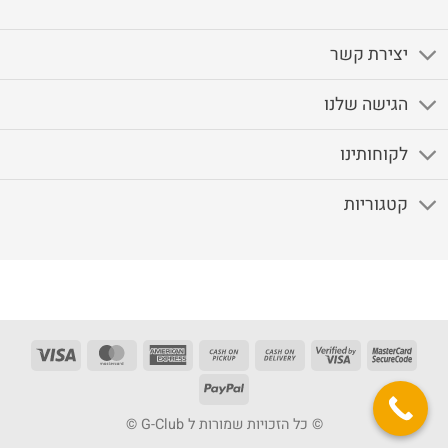
יצירת קשר
הגישה שלנו
לקוחותינו
קטגוריות
Visa
MasterCard
American
Cash
Cash
Visa
MasterCard
Express
on
On
2
2
PayPal
Pickup
Delivery
© כל הזכויות שמורות ל G-Club ©