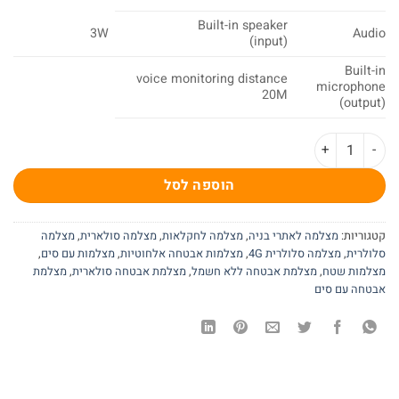
Built-in speaker
3W
Audio
(input)
Built-in
voice monitoring distance
microphone
20M
(output)
כמות של מצלמת PTZ סולארית יכולת צילום רציף 24/7 איכות 5MP זום X20 - דגם S41
הוספה לסל
קטגוריות:
מצלמה לאתרי בניה
,
מצלמה לחקלאות
,
מצלמה סולארית
,
מצלמה
סלולרית
,
מצלמה סלולרית 4G
,
מצלמות אבטחה אלחוטיות
,
מצלמות עם סים
,
מצלמות שטח
,
מצלמת אבטחה ללא חשמל
,
מצלמת אבטחה סולארית
,
מצלמת
אבטחה עם סים