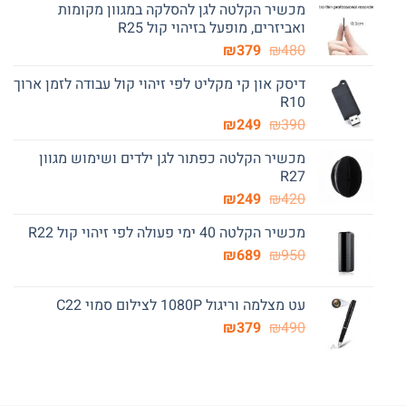
מכשיר הקלטה לגן להסלקה במגוון מקומות
ואביזרים, מופעל בזיהוי קול R25
המחיר
המחיר
₪
379
₪
480
המקורי
הנוכחי
דיסק און קי מקליט לפי זיהוי קול עבודה לזמן ארוך
היה:
הוא:
R10
₪379.
₪480.
המחיר
המחיר
₪
249
₪
390
המקורי
הנוכחי
מכשיר הקלטה כפתור לגן ילדים ושימוש מגוון
היה:
הוא:
R27
₪249.
₪390.
המחיר
המחיר
₪
249
₪
420
המקורי
הנוכחי
מכשיר הקלטה 40 ימי פעולה לפי זיהוי קול R22
היה:
הוא:
המחיר
המחיר
₪249.
₪
₪420.
689
₪
950
המקורי
הנוכחי
היה:
הוא:
עט מצלמה וריגול 1080P לצילום סמוי C22
₪689.
₪950.
המחיר
המחיר
₪
379
₪
490
המקורי
הנוכחי
היה:
הוא:
₪379.
₪490.