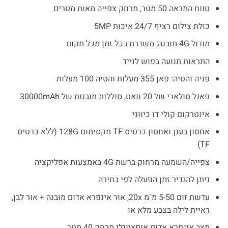
₪1,799.
₪2,390.
טווח התראה 50 מטר, מרחק צפייה מאות מטרים
כולת צילום רציף 24/7 איכות 5MP
מודול 4G מובנה, משדרת בכל זמן מכל מקום
התראות תנועה בפוש לנייד
פניה והטיה: פאן 355 מעלות והטיה 100 מעלות
פאנל סולארי של 20 וואט, סוללות מובנות של 30000mAh
אינטרקום קולי דו כיווני
אחסון בענן ואחסון כרטיס TF מקסימום 128G (ללא כרטיס
TF)
צפייה/השמעה מרחוק ברשת 4G באמצעות אפליקציה
ניתן להגדיר זמן הפעלה לפי בחירה
עדשת זום 5-50 מ"מ 20x, אור אינפרא אדום מובנה + אור לבן,
ראיית לילה בצבע מלא או
מצב אינפרא אדום אופציונלי מרחק 40 מטר