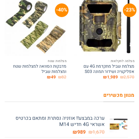
40%-
23%-
המלאי אזל
מצלמה לחקלאות
מצלמות שטח
מצלמת שביל מתקדמת 4G עם
מדבקות הסוואה למצלמות שטח
אפליקציה ושידור תמונה S03
ומצלמות שביל
המחיר
המחיר
המחיר
המחיר
₪
49
₪
82
₪
1,989
₪
2,570
המקורי
הנוכחי
המקורי
הנוכחי
היה:
הוא:
היה:
הוא:
₪49.
₪82.
₪1,989.
₪2,570.
מגוון מכשירים
ערכה במבצע!! אוזניה נסתרת ומתאם בכרטיס
אשראי 4G חדיש M14
המחיר
המחיר
₪
989
₪
1,670
המקורי
הנוכחי