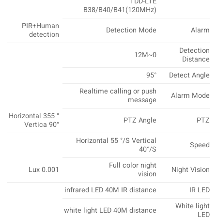
TDD-LTE
B38/B40/B41(120MHz)
PIR+
Human
Detection Mode
Alarm
detection
Detection
0~12M
Distance
95°
Detect Angle
Realtime calling or push
Alarm Mode
message
Horizontal 355 °
PTZ Angle
PTZ
Vertica 90°
Horizontal 55 °/S Vertical
Speed
40°/S
Full color night
0.001 Lux
Night Vision
vision
infrared LED 40M IR distance
IR LED
White light
white light LED 40M distance
LED