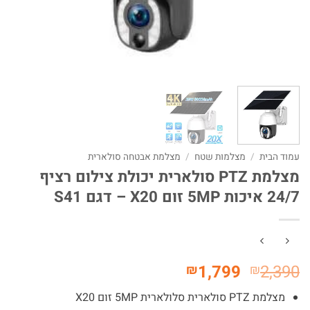
עמוד הבית
/
מצלמות שטח
/
מצלמת אבטחה סולארית
מצלמת PTZ סולארית יכולת צילום רציף
24/7 איכות 5MP זום X20 – דגם S41
המחיר
המחיר
1,799
2,390
₪
₪
המקורי
הנוכחי
מצלמת PTZ סולארית סלולארית 5MP זום X20
היה:
הוא: