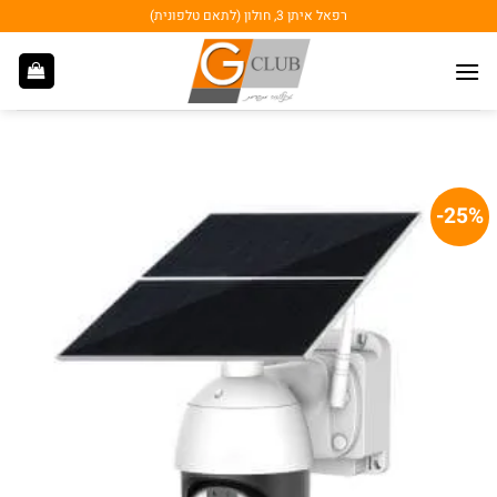
Ski
רפאל איתן 3, חולון (לתאם טלפונית)
t
conten
25%-