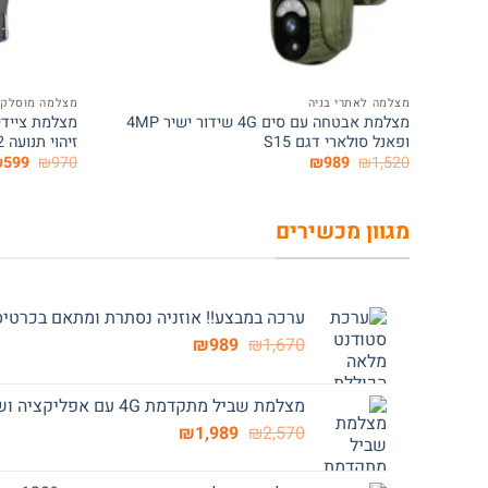
+
מצלמה לאתרי בניה
מצלמה מוסלק
מצלמת אבטחה עם סים 4G שידור ישיר 4MP
מצלמת ציידי
ופאנל סולארי דגם S15
זיהוי תנועה S02
המחיר
המחיר
המחי
₪
599
₪
970
₪
989
₪
1,520
המקורי
הנוכחי
המקור
היה:
הוא:
היה:
970.
₪989.
₪1,520.
מגוון מכשירים
ערכה במבצע!! אוזניה נסתרת ומתאם בכרטיס אשראי 4G
המחיר
המחיר
₪
989
₪
1,670
המקורי
הנוכחי
היה:
הוא:
מצלמת שביל מתקדמת 4G עם אפליקציה ושידור תמונה S03
₪989.
₪1,670.
המחיר
המחיר
₪
1,989
₪
2,570
המקורי
הנוכחי
היה:
הוא: