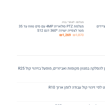
+
+
מצלמה לאתרי בניה
מצלמות ש
יידים
מצלמת PTZ סולארית 4MP עם סים טווח עד 35
קופסת מת
מטר לצפייה ישירה 360º דגם S12
וגניבה
המחיר
המחיר
₪
1,050
₪
1,269
₪
1,870
המקורי
הנוכחי
היה:
הוא:
₪1,269.
₪1,870.
הסלקה במגוון מקומות ואביזרים, מופעל בזיהוי קול R25
יר
חי
לפי זיהוי קול עבודה לזמן ארוך R10
₪3
יר
חי