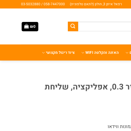
רפאל איתן 3, חולון (לתאם טלפונית)
058-7447000 / 03-5032880
₪
0
האזנה והקלטה WIFI
ציוד ריגול מקצועי
מצלמת שטח 4G חיישן מהיר 0.3, אפליקציה, שליחת