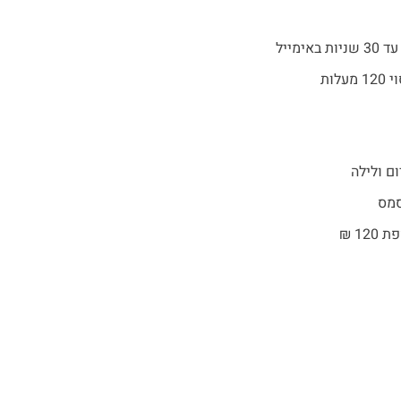
סמס
1 ₪