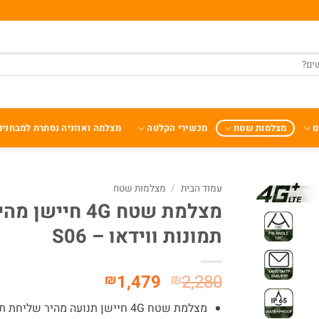
ם
מצלמות שטח
מכשירי הקלטה
מצלמה ואוזניה נסתרת למבחנים
עמוד הבית
/
מצלמות שטח
תמונות ווידאו – S06
המחיר
המחיר
1,479
2,280
₪
₪
המקורי
הנוכחי
מצלמת שטח 4G חיישן תנועה מהיר שליחת תמונות ווידאו
היה:
הוא: