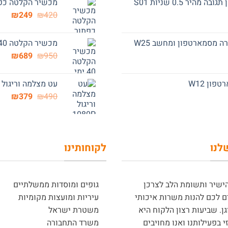
מכשיר הקלטה כפתור
49.
₪390.
המחיר
המח
₪
249
₪
420
המקורי
הנוכ
היה:
הוא:
 מסמארטפון ומחשב W25
מכשיר הקלטה 40 ימי פעולה לפי זיהוי קול R22
49.
₪420.
המחיר
המח
₪
689
₪
950
המקורי
הנוכ
היה:
הוא:
ון W12
עט מצלמה וריגול 1080P לצילום סמוי C22
89.
₪950.
המחיר
המח
₪
379
₪
490
המקורי
הנוכ
היה:
הוא:
79.
₪490.
לנו
לקוחותינו
ישיר ותשומת הלב לצרכן
גופים ומוסדות ממשלתיים
 לכם להנות משרות איכותי
עיריות ומועצות מקומיות
גן. שביעות רצון הלקוח היא
משטרת ישראל
י בפעילותנו ואנו מחויבים
משרד התחבורה