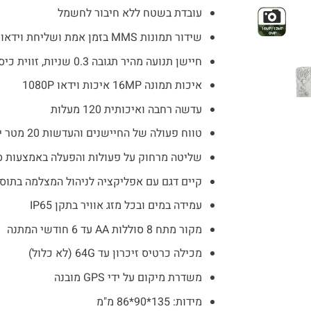
₪1,479.
₪2,280.
עובדת בשטח ללא חיבור לחשמל
שידור תמונות MMS בזמן אמת ושליחת וידאו עד 30 שניות באימייל
חיישן תנועה מהיר תגובה 0.3 שניות, זווית כיסוי 120 מעלות
איכות תמונה 16MP איכות וידאו 1080P
עדשה רחבה ואיכותית 120 מעלות
טווח פעולה של החיישנים והעדשות 20 מטר יום ולילה
שליטה מרחוק על פעולות והפעלה באמצעות 
קיים דגם עם אפליקציה לניהול המצלמה בתוספת 20
עמידה במים ובכל מזג אוויר בתקן IP65
מקור מתח 8 סוללות AA עד 6 חודשי המתנה
מכילה כרטיס זיכרון עד 64G (לא כלול)
משדרת מיקום על ידי GPS מובנה
מידות: 135*90*86 מ"מ