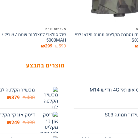
+
ת
מצלמות שטח
ם נסתרת מקליטה תמונה ווידאו לפי
פנל סולארי למצלמות שטח / שביל / צ
5000MAH
ר
המחיר
המחיר
המחיר
₪
299
₪
590
י
הנוכחי
המקורי
הנוכחי
הוא:
היה:
הוא:
₪299.
₪590.
₪599.
₪
מוצרים במבצע
 חדיש M14
מכשיר הקלטה לגן ל
המחיר
המח
₪
379
₪
480
המקורי
הנוכ
היה:
הוא:
דיסק און קי מקליט 
79.
₪480.
המחיר
המח
₪
249
₪
390
המקורי
הנוכ
היה:
הוא: