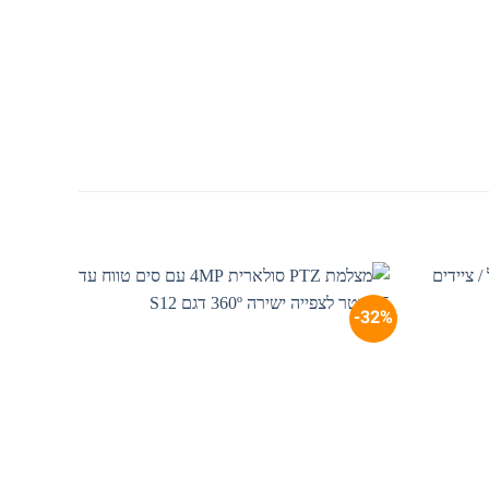
28%-
32%-