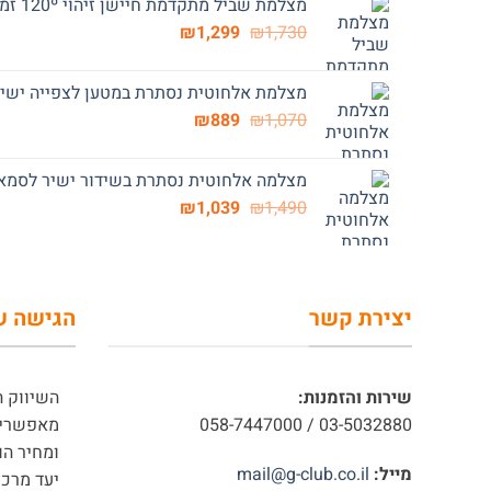
מצלמת שביל מתקדמת חיישן זיהוי 120º זמן תגובה מהיר 0.5 שניות S01
₪1,989.
₪2,570.
המחיר
המחיר
₪
1,299
₪
1,730
המקורי
הנוכחי
היה:
הוא:
מצלמת אלחוטית נסתרת במטען לצפייה ישירה
₪1,299.
₪1,730.
המחיר
המחיר
₪
889
₪
1,070
המקורי
הנוכחי
היה:
הוא:
מצלמה אלחוטית נסתרת בשידור ישיר לסמארטפ
₪889.
₪1,070.
המחיר
המחיר
₪
1,039
₪
1,490
המקורי
הנוכחי
היה:
הוא:
₪1,039.
₪1,490.
יצירת קשר
הגישה ש
שירות והזמנות:
השיווק ה
03-5032880 / 058-7447000
מאפשרים
ומחיר הו
מייל:
mail@g-club.co.il
יעד מרכז