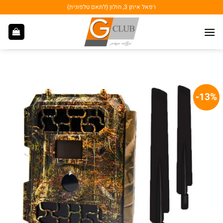
Ski
רפאל איתן 3, חולון (לתאם טלפונית)
t
conten
13%-