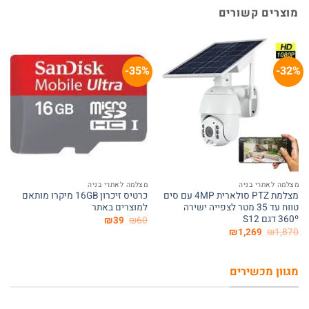
מוצרים קשורים
35%-
32%-
מצלמה לאתרי בניה
מצלמה לאתרי בניה
מצלמת PTZ סולארית 4MP עם סים
כרטיס זיכרון 16GB מיקרו מותאם
טווח עד 35 מטר לצפייה ישירה
למוצרים באתר
360º דגם S12
המחיר
המחיר
₪
39
₪
60
המקורי
הנוכחי
המחיר
המחיר
₪
1,269
₪
1,870
היה:
הוא:
המקורי
הנוכחי
₪39.
₪60.
היה:
הוא:
₪1,269.
₪1,870.
מגוון מכשירים