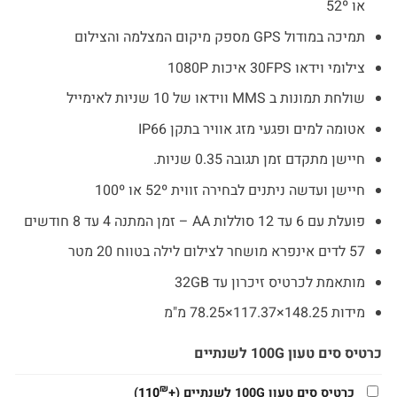
או 52º
₪2,590.
₪2,970.
תמיכה במודול GPS מספק מיקום המצלמה והצילום
צילומי וידאו 30FPS איכות 1080P
שולחת תמונות ב MMS ווידאו של 10 שניות לאימייל
אטומה למים ופגעי מזג אוויר בתקן IP66
חיישן מתקדם זמן תגובה 0.35 שניות.
חיישן ועדשה ניתנים לבחירה זווית 52º או 100º
פועלת עם 6 עד 12 סוללות AA – זמן המתנה 4 עד 8 חודשים
57 לדים אינפרא מושחר לצילום לילה בטווח 20 מטר
מותאמת לכרטיס זיכרון עד 32GB
מידות 148.25×117.37×78.25 מ"מ
כרטיס סים טעון 100G לשנתיים
₪
כרטיס סים טעון 100G לשנתיים
(+
110
)