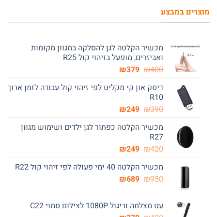
₪1,039.
₪1,490.
מוצרים במבצע
מכשיר הקלטה לגן להסלקה במגוון מקומות
ואביזרים, מופעל בזיהוי קול R25
המחיר
המחיר
₪
379
₪
480
המקורי
הנוכחי
דיסק און קי מקליט לפי זיהוי קול עבודה לזמן ארוך
היה:
הוא:
R10
₪379.
₪480.
המחיר
המחיר
₪
249
₪
390
המקורי
הנוכחי
מכשיר הקלטה כפתור לגן ילדים ושימוש מגוון
היה:
הוא:
R27
₪249.
₪390.
המחיר
המחיר
₪
249
₪
420
המקורי
הנוכחי
מכשיר הקלטה 40 ימי פעולה לפי זיהוי קול R22
היה:
הוא:
המחיר
המחיר
₪249.
₪
₪420.
689
₪
950
המקורי
הנוכחי
היה:
הוא:
עט מצלמה וריגול 1080P לצילום סמוי C22
₪689.
₪950.