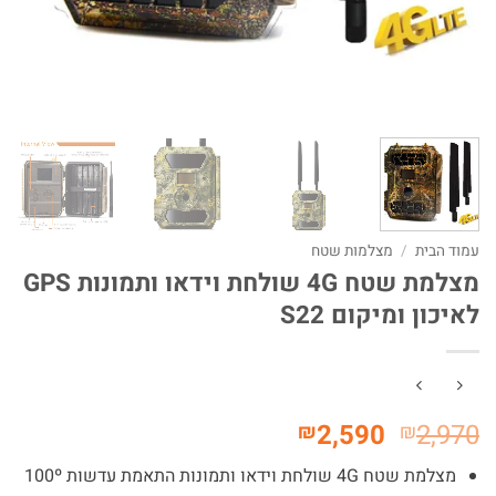
עמוד הבית
/
מצלמות שטח
מצלמת שטח 4G שולחת וידאו ותמונות GPS
לאיכון ומיקום S22
המחיר
המחיר
2,590
2,970
₪
₪
המקורי
הנוכחי
מצלמת שטח 4G שולחת וידאו ותמונות התאמת עדשות 100º
היה:
הוא: