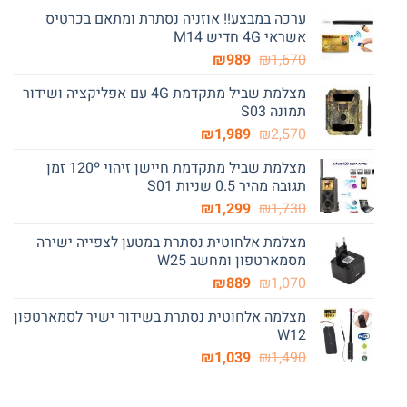
ערכה במבצע!! אוזניה נסתרת ומתאם בכרטיס
אשראי 4G חדיש M14
המחיר
המחיר
₪
989
₪
1,670
המקורי
הנוכחי
מצלמת שביל מתקדמת 4G עם אפליקציה ושידור
היה:
הוא:
תמונה S03
₪989.
₪1,670.
המחיר
המחיר
₪
1,989
₪
2,570
המקורי
הנוכחי
מצלמת שביל מתקדמת חיישן זיהוי 120º זמן
היה:
הוא:
תגובה מהיר 0.5 שניות S01
₪1,989.
₪2,570.
המחיר
המחיר
₪
1,299
₪
1,730
המקורי
הנוכחי
מצלמת אלחוטית נסתרת במטען לצפייה ישירה
היה:
הוא:
מסמארטפון ומחשב W25
₪1,299.
₪1,730.
המחיר
המחיר
₪
889
₪
1,070
המקורי
הנוכחי
מצלמה אלחוטית נסתרת בשידור ישיר לסמארטפון
היה:
הוא:
W12
₪889.
₪1,070.
המחיר
המחיר
₪
1,039
₪
1,490
המקורי
הנוכחי
היה:
הוא: