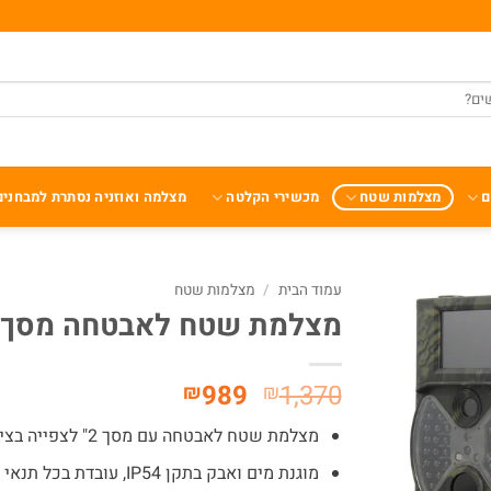
ם
מצלמות שטח
מכשירי הקלטה
מצלמה ואוזניה נסתרת למבחנים
עמוד הבית
/
מצלמות שטח
מצלמת שטח לאבטחה מסך 2" לצפייה מיידית S07
המחיר
המחיר
989
1,370
₪
₪
המקורי
הנוכחי
מצלמת שטח לאבטחה עם מסך 2" לצפייה בצילומים
היה:
הוא:
₪989.
₪1,370.
מוגנת מים ואבק בתקן IP54, עובדת בכל תנאי מזג אוויר