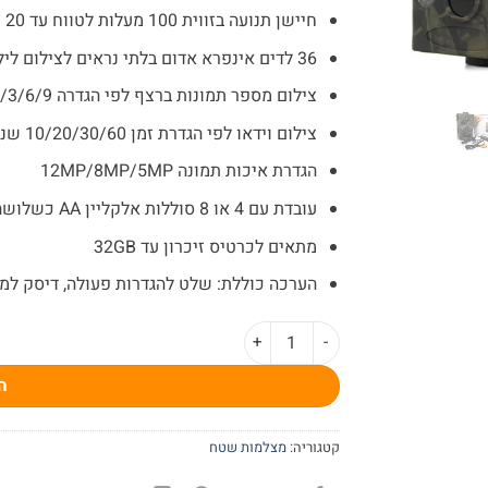
חיישן תנועה בזווית 100 מעלות לטווח עד 20 מטר
36 לדים אינפרא אדום בלתי נראים לצילום לילה
צילום מספר תמונות ברצף לפי הגדרה 1/3/6/9
צילום וידאו לפי הגדרת זמן 10/20/30/60 שניות
הגדרת איכות תמונה 12MP/8MP/5MP
עובדת עם 4 או 8 סוללות אלקליין AA כשלושה חודשי המתנה
מתאים לכרטיס זיכרון עד 32GB
הערכה כוללת: שלט להגדרות פעולה, דיסק למחשב, כבל USB, כבל AV
כמות של מצלמת שטח לאבטחה מסך 2" לצפייה מיידית S07
ה
קטגוריה:
מצלמות שטח