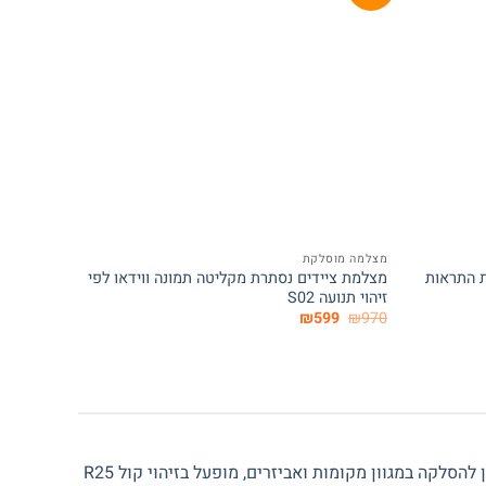
המלאי אזל
+
+
מצלמה מוסלקת
מצלמות עם
 התראות
מצלמת ציידים נסתרת מקליטה תמונה ווידאו לפי
מצלמת סים 4G סלולרית בשידור יש
זיהוי תנועה S02
₪
1,290
המחיר
המחיר
₪
599
₪
970
המקורי
הנוכחי
היה:
הוא:
₪599.
₪970.
הסלקה במגוון מקומות ואביזרים, מופעל בזיהוי קול R25