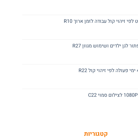
יר
חי
לפי זיהוי קול עבודה לזמן ארוך R10
₪3
יר
חי
 לגן ילדים ושימוש מגוון R27
₪2
יר
חי
₪2
יר
חי
₪6
יר
חי
₪3
קטגוריות