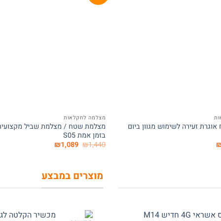
המלאי אזל
+
ות
מצלמה לחקלאות
וגרת זעירה לשימוש מגוון ביום
מצלמת שטח / מצלמת שביל מקצועית
בזמן אמת S05
ר
המחיר
המחיר
המחיר
₪
1,089
₪
1,440
י
הנוכחי
המקורי
הנוכחי
הוא:
היה:
הוא:
₪1,089.
₪1,440.
₪589.
₪
מוצרים במבצע
 חדיש M14
מכשיר הקלטה לגן ל