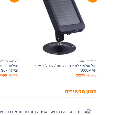
+
מצלמות שטח
מצלמה לחקלא
פנל סולארי למצלמות שטח / שביל / ציידים
מצלמת שטח א
5000MAH
ובלילה S07
המחיר
המחיר
המחי
₪
589
₪
790
₪
299
₪
590
המקורי
הנוכחי
המקור
היה:
הוא:
היה:
790.
₪299.
₪590.
מגוון מכשירים
ערכה במבצע!! אוזניה נסתרת ומתאם בכרטיס אשראי 4G