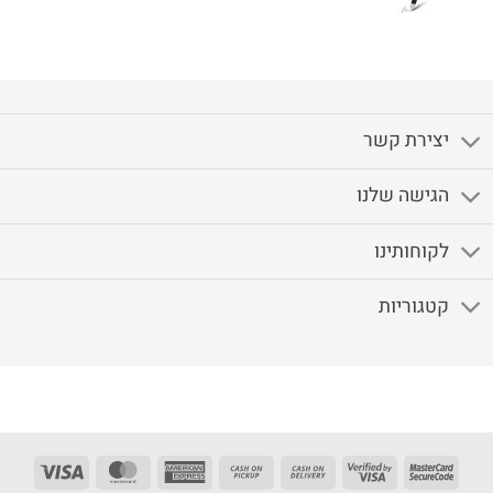
המקורי
הנוכחי
היה:
הוא:
₪379.
₪490.
יצירת קשר
הגישה שלנו
לקוחותינו
קטגוריות
Visa
MasterCard
American
Cash
Cash
Visa
MasterCard