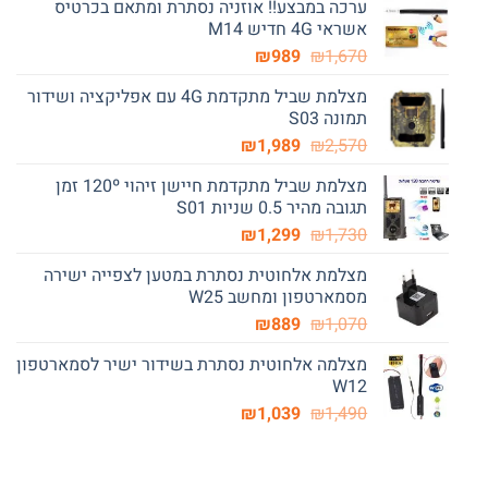
ערכה במבצע!! אוזניה נסתרת ומתאם בכרטיס
אשראי 4G חדיש M14
המחיר
המחיר
₪
989
₪
1,670
המקורי
הנוכחי
מצלמת שביל מתקדמת 4G עם אפליקציה ושידור
היה:
הוא:
תמונה S03
₪989.
₪1,670.
המחיר
המחיר
₪
1,989
₪
2,570
המקורי
הנוכחי
מצלמת שביל מתקדמת חיישן זיהוי 120º זמן
היה:
הוא:
תגובה מהיר 0.5 שניות S01
₪1,989.
₪2,570.
המחיר
המחיר
₪
1,299
₪
1,730
המקורי
הנוכחי
מצלמת אלחוטית נסתרת במטען לצפייה ישירה
היה:
הוא:
מסמארטפון ומחשב W25
₪1,299.
₪1,730.
המחיר
המחיר
₪
889
₪
1,070
המקורי
הנוכחי
מצלמה אלחוטית נסתרת בשידור ישיר לסמארטפון
היה:
הוא:
W12
₪889.
₪1,070.
המחיר
המחיר
₪
1,039
₪
1,490
המקורי
הנוכחי
היה:
הוא:
₪1,039.
₪1,490.