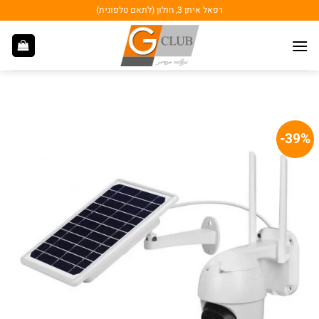
Ski
רפאל איתן 3, חולון (לתאם טלפונית)
t
conten
39%-