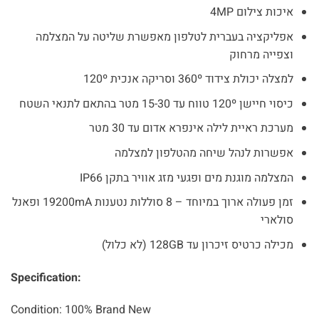
₪1,199.
₪1,950.
איכות צילום 4MP
אפליקציה בעברית לטלפון מאפשרת שליטה על המצלמה
וצפייה מרחוק
למצלה יכולת צידוד 360º וסריקה אנכית 120º
כיסוי חיישן 120º טווח עד 15-30 מטר בהתאם לתנאי השטח
מערכת ראיית לילה אינפרא אדום עד 30 מטר
אפשרות לנהל שיחה מהטלפון למצלמה
המצלמה מוגנת מים ופגעי מזג אוויר בתקן IP66
זמן פעולה ארוך במיוחד – 8 סוללות נטענות 19200mA ופאנל
סולארי
מכילה כרטיס זיכרון עד 128GB (לא כלול)
Specification:
Condition: 100% Brand New