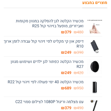
מוצרים במבצע
מכשיר הקלטה לגן להסלקה במגוון מקומות
ואביזרים, מופעל בזיהוי קול R25
המחיר
המחיר
₪
379
₪
480
המקורי
הנוכחי
דיסק און קי מקליט לפי זיהוי קול עבודה לזמן ארוך
היה:
הוא:
R10
₪379.
₪480.
המחיר
המחיר
₪
249
₪
390
המקורי
הנוכחי
מכשיר הקלטה כפתור לגן ילדים ושימוש מגוון
היה:
הוא:
R27
₪249.
₪390.
המחיר
המחיר
₪
249
₪
420
המקורי
הנוכחי
מכשיר הקלטה 40 ימי פעולה לפי זיהוי קול R22
היה:
הוא:
המחיר
המחיר
₪249.
₪
₪420.
689
₪
950
המקורי
הנוכחי
היה:
הוא:
עט מצלמה וריגול 1080P לצילום סמוי C22
₪689.
₪950.
המחיר
המחיר
₪
379
₪
490