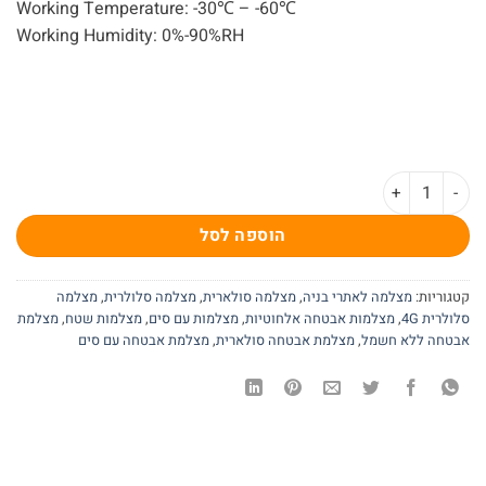
Working Temperature: -30℃ – -60℃
Working Humidity: 0%-90%RH
כמות של מצלמה סלולרית עם סים 4MP PTZ ליום ולילה פאנל נפרד S20
הוספה לסל
קטגוריות:
מצלמה לאתרי בניה
,
מצלמה סולארית
,
מצלמה סלולרית
,
מצלמה
סלולרית 4G
,
מצלמות אבטחה אלחוטיות
,
מצלמות עם סים
,
מצלמות שטח
,
מצלמת
אבטחה ללא חשמל
,
מצלמת אבטחה סולארית
,
מצלמת אבטחה עם סים