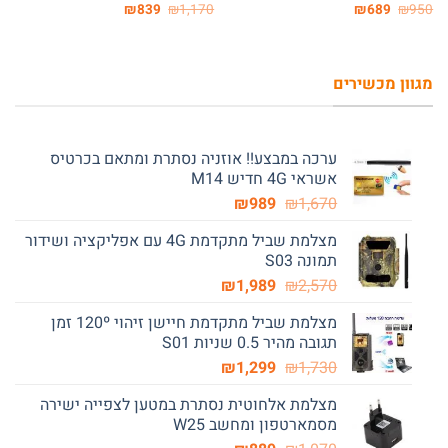
המחיר
המחיר
המחיר
המחיר
₪
839
₪
1,170
₪
689
₪
950
המקורי
הנוכחי
המקורי
הנוכחי
היה:
הוא:
היה:
הוא:
₪839.
₪1,170.
₪689.
₪950.
מגוון מכשירים
ערכה במבצע!! אוזניה נסתרת ומתאם בכרטיס
אשראי 4G חדיש M14
המחיר
המחיר
₪
989
₪
1,670
המקורי
הנוכחי
מצלמת שביל מתקדמת 4G עם אפליקציה ושידור
היה:
הוא:
תמונה S03
₪989.
₪1,670.
המחיר
המחיר
₪
1,989
₪
2,570
המקורי
הנוכחי
מצלמת שביל מתקדמת חיישן זיהוי 120º זמן
היה:
הוא:
תגובה מהיר 0.5 שניות S01
₪1,989.
₪2,570.
המחיר
המחיר
₪
1,299
₪
1,730
המקורי
הנוכחי
מצלמת אלחוטית נסתרת במטען לצפייה ישירה
היה:
הוא:
מסמארטפון ומחשב W25
₪1,299.
₪1,730.