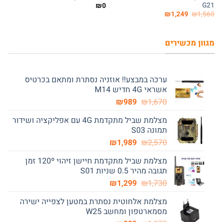
G21
₪
0
המחיר
המחיר
₪
1,249
₪
1,560
המקורי
הנוכחי
היה:
הוא:
₪1,249.
₪1,560.
מגוון מכשירים
ערכה במבצע!! אוזניה נסתרת ומתאם בכרטיס
אשראי 4G חדיש M14
המחיר
המחיר
₪
989
₪
1,670
המקורי
הנוכחי
מצלמת שביל מתקדמת 4G עם אפליקציה ושידור
היה:
הוא:
תמונה S03
₪989.
₪1,670.
המחיר
המחיר
₪
1,989
₪
2,570
המקורי
הנוכחי
מצלמת שביל מתקדמת חיישן זיהוי 120º זמן
היה:
הוא:
תגובה מהיר 0.5 שניות S01
₪1,989.
₪2,570.
המחיר
המחיר
₪
1,299
₪
1,730
המקורי
הנוכחי
מצלמת אלחוטית נסתרת במטען לצפייה ישירה
היה:
הוא:
מסמארטפון ומחשב W25
₪1,299.
₪1,730.