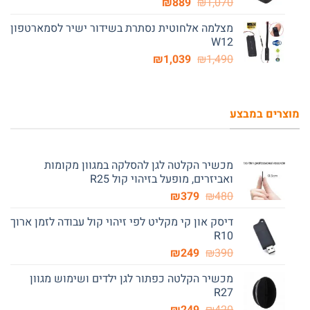
המחיר
המחיר
₪
889
₪
1,070
המקורי
הנוכחי
מצלמה אלחוטית נסתרת בשידור ישיר לסמארטפון
היה:
הוא:
W12
₪889.
₪1,070.
המחיר
המחיר
₪
1,039
₪
1,490
המקורי
הנוכחי
היה:
הוא:
₪1,039.
₪1,490.
מוצרים במבצע
מכשיר הקלטה לגן להסלקה במגוון מקומות
ואביזרים, מופעל בזיהוי קול R25
המחיר
המחיר
₪
379
₪
480
המקורי
הנוכחי
דיסק און קי מקליט לפי זיהוי קול עבודה לזמן ארוך
היה:
הוא:
R10
₪379.
₪480.
המחיר
המחיר
₪
249
₪
390
המקורי
הנוכחי
מכשיר הקלטה כפתור לגן ילדים ושימוש מגוון
היה:
הוא:
R27
₪249.
₪390.
המחיר
המחיר