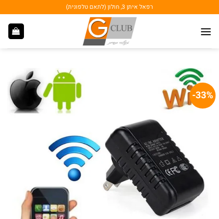
Ski
רפאל איתן 3, חולון (לתאם טלפונית)
t
conten
33%-