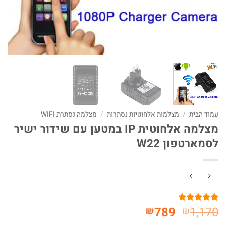
עמוד הבית
/
מצלמות אלחוטיות נסתרות
/
מצלמה נסתרת WIFI
מצלמה אלחוטית IP במטען עם שידור ישיר
לסמארטפון W22
המחיר
המחיר
789
1,170
₪
₪
1
מדורג
5
מתוך 5
המקורי
הנוכחי
מבוסס על