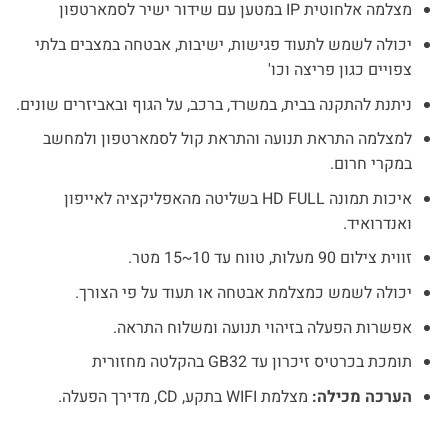
מצלמה אלחוטית
IP
במטען עם שידור ישיר לסמארטפון
היה:
הוא:
דירוגים של
לקוחות
₪789.
₪1,170.
יכולה לשמש לתעוד פגישות, ישיבות, אבטחה במצבים בלתי
צפויים כגון פריצה וכו'
ניתנת להתקנה בבית, במשרד, ברכב, על הגוף ובאביזרים שונים.
למצלמה התראת תנועה והתראת קול לסמארטפון ולמחשב
במקרי חרום.
איכות תמונה
FULL
HD
בשליטה מהאפליקציה לאייפון
ואנדרואיד.
זווית צילום 90 מעלות, טווח עד 10~15 מטר.
יכולה לשמש כמצלמת אבטחה או תעוד על פי הצורך.
אפשרות הפעלה בזיהוי תנועה ומשלוח התראה.
תומכת בכרטיס זיכרון עד 32
GB
בהקלטה מחזורית
הערכה מכילה:
מצלמת
WIFI
בתקע,
CD
, מדירך הפעלה.