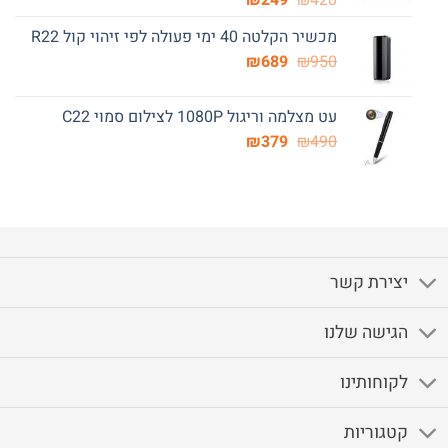
₪
249
₪
420
המקורי
הנוכחי
מכשיר הקלטה 40 ימי פעולה לפי זיהוי קול R22
היה:
הוא:
המחיר
המחיר
₪249.
₪
₪420.
689
₪
950
המקורי
הנוכחי
היה:
הוא:
עט מצלמה וריגול 1080P לצילום סמוי C22
₪689.
₪950.
המחיר
המחיר
₪
379
₪
490
המקורי
הנוכחי
היה:
הוא:
₪379.
₪490.
יצירת קשר
הגישה שלנו
לקוחותינו
קטגוריות