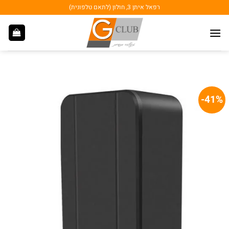
Ski
רפאל איתן 3, חולון (לתאם טלפונית)
t
conten
41%-