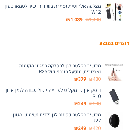
המקורי
הנוכחי
מצלמה אלחוטית נסתרת בשידור ישיר לסמארטפון
היה:
הוא:
W12
₪889.
₪1,070.
המחיר
המחיר
₪
1,039
₪
1,490
המקורי
הנוכחי
היה:
הוא:
₪1,039.
₪1,490.
מוצרים במבצע
מכשיר הקלטה לגן להסלקה במגוון מקומות
ואביזרים, מופעל בזיהוי קול R25
המחיר
המחיר
₪
379
₪
480
המקורי
הנוכחי
דיסק און קי מקליט לפי זיהוי קול עבודה לזמן ארוך
היה:
הוא:
R10
₪379.
₪480.
המחיר
המחיר
₪
249
₪
390
המקורי
הנוכחי
מכשיר הקלטה כפתור לגן ילדים ושימוש מגוון
היה:
הוא:
R27
₪249.
₪390.
המחיר
המחיר
₪
249
₪
420