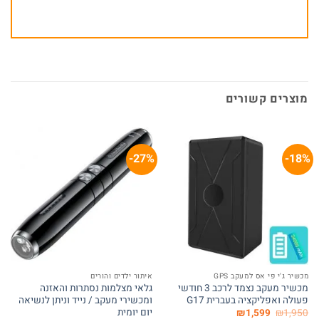
מוצרים קשורים
27%-
18%-
מכשיר ג'י פי אס למעקב GPS
איתור ילדים והורים
מכשיר מעקב נצמד לרכב 3 חודשי
גלאי מצלמות נסתרות והאזנה
פעולה ואפליקציה בעברית G17
ומכשירי מעקב / נייד וניתן לנשיאה
יום יומית
המחיר
המחיר
₪
1,599
₪
1,950