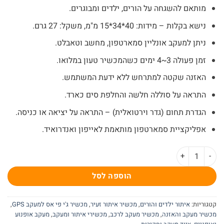
₪499.
₪850.
מותאם להשגחה על הורים, ילדים ומבוגרים.
נישא בקלות – מידות: 40*34*15 מ"מ, משקל: 27 גרם.
ניתן למעקב אונליין סמארטפון, מחשב וטאבלט.
זמן פעולה 3~4 ימים כשהמכשיר טעון במלואו
.
האזנה שקטה למתרחש ללא ידעת המשתמש.
התראה על סוללה חלשה והחלפת סים כארד.
הגדרת תחום (גדר וירטואלית) – התראה על יציאה או כניסה.
אפליקציית סמארטפון מותאמת לאייפון ואנדרואיד.
כמות של מכשיר מעקב זעיר מותאם למבוגרים וילדים אפליקציה בעברית 4
הוספה לסל
קטגוריות:
איתור ילדים והורים
,
מכשיר איתור זעיר
,
מכשיר ג'י פי אס למעקב GPS
,
מכשיר מעקב והאזנה
,
מכשיר מעקב לרכב
,
מכשירי איתור ומעקב
,
מעקב אופנוע