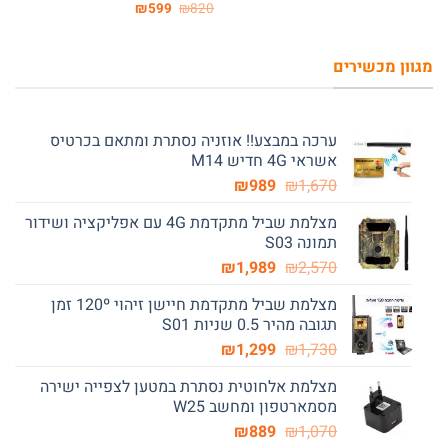
המקורי
הנוכחי
המחיר
המחיר
₪
599
₪
820
היה:
הוא:
המקורי
הנוכחי
₪1,599.
₪1,950.
היה:
הוא:
₪599.
₪820.
מגוון מכשירים
ערכה במבצע!! אוזניה נסתרת ומתאם בכרטיס
אשראי 4G חדיש M14
המחיר
המחיר
₪
989
₪
1,670
המקורי
הנוכחי
מצלמת שביל מתקדמת 4G עם אפליקציה ושידור
היה:
הוא:
תמונה S03
₪989.
₪1,670.
המחיר
המחיר
₪
1,989
₪
2,570
המקורי
הנוכחי
מצלמת שביל מתקדמת חיישן זיהוי 120º זמן
היה:
הוא:
תגובה מהיר 0.5 שניות S01
₪1,989.
₪2,570.
המחיר
המחיר
₪
1,299
₪
1,730
המקורי
הנוכחי
מצלמת אלחוטית נסתרת במטען לצפייה ישירה
היה:
הוא:
מסמארטפון ומחשב W25
₪1,299.
₪1,730.
המחיר
המחיר
₪
889
₪
1,070