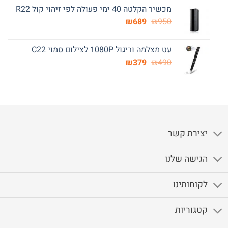
המקורי
הנוכחי
מכשיר הקלטה 40 ימי פעולה לפי זיהוי קול R22
היה:
הוא:
המחיר
המחיר
₪249.
₪
₪420.
689
₪
950
המקורי
הנוכחי
היה:
הוא:
עט מצלמה וריגול 1080P לצילום סמוי C22
₪689.
₪950.
המחיר
המחיר
₪
379
₪
490
המקורי
הנוכחי
היה:
הוא:
₪379.
₪490.
יצירת קשר
הגישה שלנו
לקוחותינו
קטגוריות