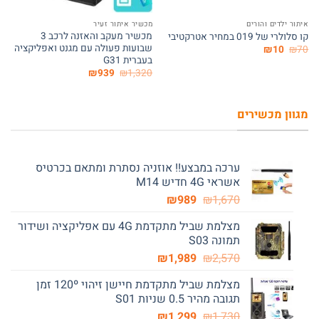
איתור ילדים והורים
מכשיר איתור זעיר
מכשיר מעקב והאזנה לרכב 3
קו סלולרי של 019 במחיר אטרקטיבי
שבועות פעולה עם מגנט ואפליקציה
המחיר
המחיר
₪
10
₪
70
המקורי
הנוכחי
בעברית G31
היה:
הוא:
המחיר
המחיר
₪
939
₪
1,320
₪10.
₪70.
המקורי
הנוכחי
היה:
הוא:
₪939.
₪1,320.
מגוון מכשירים
ערכה במבצע!! אוזניה נסתרת ומתאם בכרטיס
אשראי 4G חדיש M14
המחיר
המחיר
₪
989
₪
1,670
המקורי
הנוכחי
מצלמת שביל מתקדמת 4G עם אפליקציה ושידור
היה:
הוא:
תמונה S03
₪989.
₪1,670.
המחיר
המחיר
₪
1,989
₪
2,570
המקורי
הנוכחי
מצלמת שביל מתקדמת חיישן זיהוי 120º זמן
היה:
הוא:
תגובה מהיר 0.5 שניות S01
₪1,989.
₪2,570.
המחיר
המחיר
₪
1,299
₪
1,730