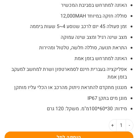
₪1,299.
₪1,830.
האזנה למתרחש בסביבת המכשיר
סוללה חזקה במיוחד 12,000MAH
זמן פעולה 45 יום לרכב שנוסע 4~5 שעות ביממה
מצב שינה רגיל ומצב שינה עמוקה
התראת תנועה, סוללה חלשה, טלטול ומהירות
האזנה למתרחש בזמן אמת
אפליקציה בעברית חינם לסמארטפון ושרת למחשב למעקב
בזמן אמת
מנגנון מתקדם להתראת ניתוק מהרכב או הכלי עליו מותקן
מוגן מים בתקן IP67
מידות: 30*60*100מ"מ. משקל: 120 גרם
כמות של מכשיר מעקב עם האזנה 4G זמן פעולה 45 יום אפליקציה בעברית G32
הוספה לסל