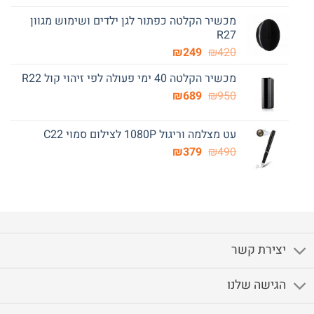
המקורי
הנוכחי
מכשיר הקלטה כפתור לגן ילדים ושימוש מגוון
היה:
הוא:
R27
₪249.
₪390.
המחיר
המחיר
₪
249
₪
420
המקורי
הנוכחי
מכשיר הקלטה 40 ימי פעולה לפי זיהוי קול R22
היה:
הוא:
המחיר
המחיר
₪249.
₪
₪420.
689
₪
950
המקורי
הנוכחי
היה:
הוא:
עט מצלמה וריגול 1080P לצילום סמוי C22
₪689.
₪950.
המחיר
המחיר
₪
379
₪
490
המקורי
הנוכחי
היה:
הוא:
₪379.
₪490.
יצירת קשר
הגישה שלנו