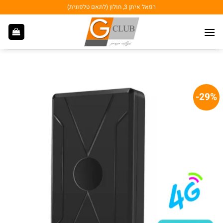
Ski
רפאל איתן 3, חולון (לתאם טלפונית)
t
conten
29%-