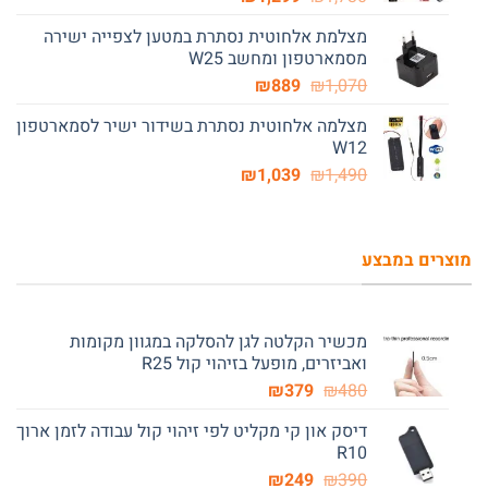
המקורי
הנוכחי
מצלמת אלחוטית נסתרת במטען לצפייה ישירה
היה:
הוא:
מסמארטפון ומחשב W25
₪1,299.
₪1,730.
המחיר
המחיר
₪
889
₪
1,070
המקורי
הנוכחי
מצלמה אלחוטית נסתרת בשידור ישיר לסמארטפון
היה:
הוא:
W12
₪889.
₪1,070.
המחיר
המחיר
₪
1,039
₪
1,490
המקורי
הנוכחי
היה:
הוא:
₪1,039.
₪1,490.
מוצרים במבצע
מכשיר הקלטה לגן להסלקה במגוון מקומות
ואביזרים, מופעל בזיהוי קול R25
המחיר
המחיר
₪
379
₪
480
המקורי
הנוכחי
דיסק און קי מקליט לפי זיהוי קול עבודה לזמן ארוך
היה:
הוא:
R10
₪379.
₪480.
המחיר
המחיר
₪
249
₪
390