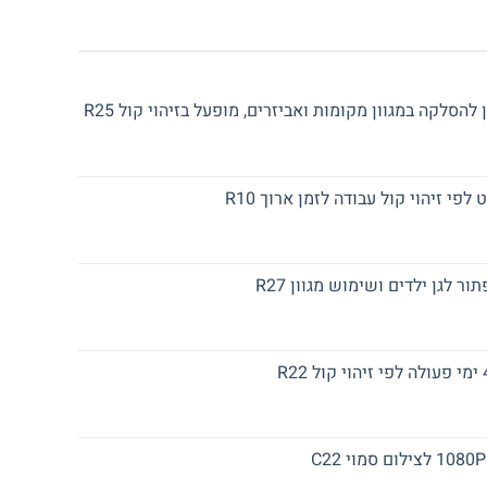
₪599.
₪720.
הסלקה במגוון מקומות ואביזרים, מופעל בזיהוי קול R25
יר
חי
לפי זיהוי קול עבודה לזמן ארוך R10
₪3
יר
חי
 לגן ילדים ושימוש מגוון R27
₪2
יר
חי
₪2
יר
חי
₪6
יר