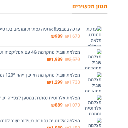
820.
₪579.
₪890.
מגוון מכשירים
ערכה במבצע!! אוזניה נסתרת ומתאם בכרטיס אשראי 4G
המחיר
המחיר
₪
989
₪
1,670
המקורי
הנוכחי
היה:
הוא:
מצלמת שביל מתקדמת 4G עם אפליקציה ושידור תמונה S03
₪989.
₪1,670.
המחיר
המחיר
₪
1,989
₪
2,570
המקורי
הנוכחי
היה:
הוא:
מצלמת שביל מתקדמת חיישן זיהוי 120º זמן תגובה מהיר 0.5 שניות S01
₪1,989.
₪2,570.
המחיר
המחיר
₪
1,299
₪
1,730
המקורי
הנוכחי
היה:
הוא:
מצלמת אלחוטית נסתרת במטען לצפייה ישירה
₪1,299.
₪1,730.
המחיר
המחיר
₪
889
₪
1,070
המקורי
הנוכחי
היה:
הוא:
מצלמה אלחוטית נסתרת בשידור ישיר לסמארטפ
₪889.
₪1,070.
המחיר
המחיר