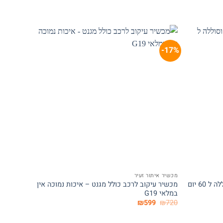
31%-
17%-
המלאי אזל
+
+
מכשיר איתור זעיר
מכשיר מעק
מכשיר מעקב לרכב מגנט עוצמתי וסוללה ל 60 יום
מכשיר עיקוב לרכב כולל מגנט – איכות נמוכה אין
במלאי G19
ימי המתנה 2
המחיר
המחיר
₪
2,600
₪
599
₪
720
המקורי
הנוכחי
היה:
הוא: