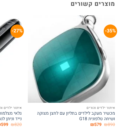
מוצרים קשורים
27%-
35%-
+
איתור ילדים והורים
איתור ילדים וה
מכשיר מעקב לילדים בתליון עם לחצן מצוקה
גלאי מצלמות
ושיחה טלפונית G18
נייד וניתן לנ
המחיר
המחיר
המחי
₪
599
₪
820
₪
579
₪
890
המקורי
הנוכחי
המקור
היה:
הוא:
היה: