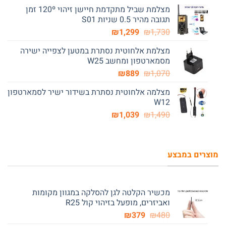
המקורי
הנוכחי
מצלמת שביל מתקדמת חיישן זיהוי 120º זמן
היה:
הוא:
תגובה מהיר 0.5 שניות S01
₪1,989.
₪2,570.
המחיר
המחיר
₪
1,299
₪
1,730
המקורי
הנוכחי
מצלמת אלחוטית נסתרת במטען לצפייה ישירה
היה:
הוא:
מסמארטפון ומחשב W25
₪1,299.
₪1,730.
המחיר
המחיר
₪
889
₪
1,070
המקורי
הנוכחי
מצלמה אלחוטית נסתרת בשידור ישיר לסמארטפון
היה:
הוא:
W12
₪889.
₪1,070.
המחיר
המחיר
₪
1,039
₪
1,490
המקורי
הנוכחי
היה:
הוא:
₪1,039.
₪1,490.
מוצרים במבצע
מכשיר הקלטה לגן להסלקה במגוון מקומות
ואביזרים, מופעל בזיהוי קול R25
המחיר
המחיר
₪
379
₪
480
המקורי
הנוכחי