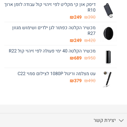
דיסק און קי מקליט לפי זיהוי קול עבודה לזמן ארוך
היה:
הוא:
R10
₪379.
₪480.
המחיר
המחיר
₪
249
₪
390
המקורי
הנוכחי
מכשיר הקלטה כפתור לגן ילדים ושימוש מגוון
היה:
הוא:
R27
₪249.
₪390.
המחיר
המחיר
₪
249
₪
420
המקורי
הנוכחי
מכשיר הקלטה 40 ימי פעולה לפי זיהוי קול R22
היה:
הוא:
המחיר
המחיר
₪249.
₪
₪420.
689
₪
950
המקורי
הנוכחי
היה:
הוא:
עט מצלמה וריגול 1080P לצילום סמוי C22
₪689.
₪950.
המחיר
המחיר
₪
379
₪
490
המקורי
הנוכחי
היה:
הוא:
₪379.
₪490.
יצירת קשר