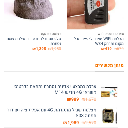
המלאי אזל
מצלמה נסתרת WIFI
מצלמה מוסלקת
מצלמת WIFI זעירה לצפייה מכל
סלע אטום למים עבור מצלמת שטח
מקום ומרחק W34
נסתרת
המחיר
המחיר
המחיר
המחיר
₪
1,395
₪
1,950
₪
419
₪
670
המקורי
הנוכחי
המקורי
הנוכחי
היה:
הוא:
היה:
הוא:
₪1,395.
₪1,950.
₪419.
₪670.
מגוון מכשירים
ערכה במבצע!! אוזניה נסתרת ומתאם בכרטיס
אשראי 4G חדיש M14
המחיר
המחיר
₪
989
₪
1,670
המקורי
הנוכחי
מצלמת שביל מתקדמת 4G עם אפליקציה ושידור
היה:
הוא:
תמונה S03
₪989.
₪1,670.
המחיר
המחיר
₪
1,989
₪
2,570