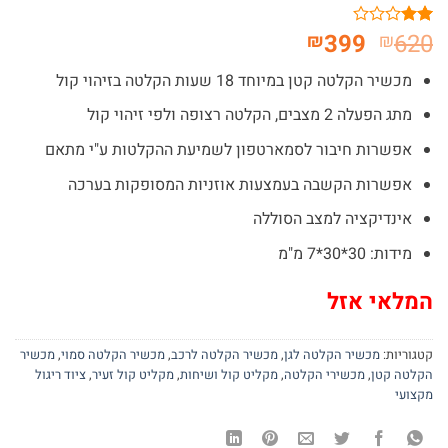
המחיר
המחיר
399
620
₪
₪
1
מדורג
2
המקורי
הנוכחי
מתוך
מכשיר הקלטה קטן במיוחד 18 שעות הקלטה בזיהוי קול
היה:
הוא:
5
מבוסס
₪399.
₪620.
מתג הפעלה 2 מצבים, הקלטה רצופה ולפי זיהוי קול
על
דירוגים
אפשרות חיבור לסמארטפון לשמיעת ההקלטות ע"י מתאם
של
לקוחות
אפשרות הקשבה בעמצעות אוזניות המסופקות בערכה
אינדיקציה למצב הסוללה
מידות: 30*30*7 מ"מ
המלאי אזל
קטגוריות:
מכשיר הקלטה לגן
,
מכשיר הקלטה לרכב
,
מכשיר הקלטה סמוי
,
מכשיר
הקלטה קטן
,
מכשירי הקלטה
,
מקליט קול ושיחות
,
מקליט קול זעיר
,
ציוד ריגול
מקצועי