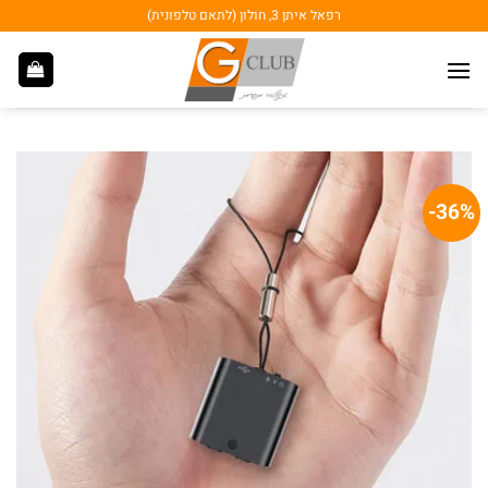
Ski
רפאל איתן 3, חולון (לתאם טלפונית)
t
conten
36%-