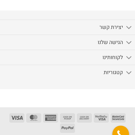
₪379.
₪490.
יצירת קשר
הגישה שלנו
לקוחותינו
קטגוריות
Visa
MasterCard
American
Cash
Cash
Visa
MasterCard
Express
on
On
2
2
PayPal
Pickup
Delivery