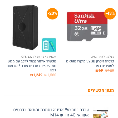
20%-
43%-
מצלמה לאתרי בניה
מכשיר ג'י פי אס למעקב GPS
כרטיס זיכרון 32GB מיקרו מותאם
מכשיר איתור נצמד לרכב עם מגנט
למוצרים באתר
ואפליקציה בעברית עובד 6 שבועות
G21
המחיר
המחיר
₪
69
₪
120
המקורי
הנוכחי
המחיר
המחיר
₪
1,249
₪
1,560
היה:
הוא:
המקורי
הנוכחי
₪69.
₪120.
היה:
הוא:
₪1,249.
₪1,560.
מגוון מכשירים
ערכה במבצע!! אוזניה נסתרת ומתאם בכרטיס
אשראי 4G חדיש M14