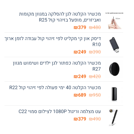
מכשיר הקלטה לגן להסלקה במגוון מקומות
ואביזרים, מופעל בזיהוי קול R25
המחיר
המחיר
₪
379
₪
480
המקורי
הנוכחי
דיסק און קי מקליט לפי זיהוי קול עבודה לזמן ארוך
היה:
הוא:
R10
₪379.
₪480.
המחיר
המחיר
₪
249
₪
390
המקורי
הנוכחי
מכשיר הקלטה כפתור לגן ילדים ושימוש מגוון
היה:
הוא:
R27
₪249.
₪390.
המחיר
המחיר
₪
249
₪
420
המקורי
הנוכחי
מכשיר הקלטה 40 ימי פעולה לפי זיהוי קול R22
היה:
הוא:
המחיר
המחיר
₪249.
₪
₪420.
689
₪
950
המקורי
הנוכחי
היה:
הוא:
עט מצלמה וריגול 1080P לצילום סמוי C22
₪689.
₪950.
המחיר
המחיר
₪
379
₪
490
המקורי
הנוכחי
היה:
הוא: