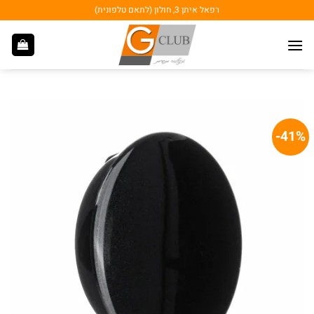
Ski
רפאל איתן 3, חולון (לתאם טלפונית)
t
conten
41%-