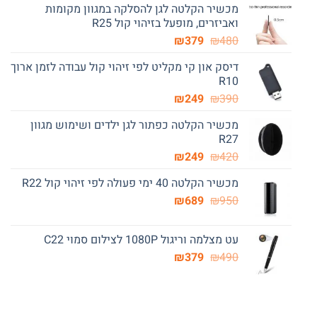
מכשיר הקלטה לגן להסלקה במגוון מקומות
ואביזרים, מופעל בזיהוי קול R25
המחיר
המחיר
₪
379
₪
480
המקורי
הנוכחי
דיסק און קי מקליט לפי זיהוי קול עבודה לזמן ארוך
היה:
הוא:
R10
₪379.
₪480.
המחיר
המחיר
₪
249
₪
390
המקורי
הנוכחי
מכשיר הקלטה כפתור לגן ילדים ושימוש מגוון
היה:
הוא:
R27
₪249.
₪390.
המחיר
המחיר
₪
249
₪
420
המקורי
הנוכחי
מכשיר הקלטה 40 ימי פעולה לפי זיהוי קול R22
היה:
הוא:
המחיר
המחיר
₪249.
₪
₪420.
689
₪
950
המקורי
הנוכחי
היה:
הוא:
עט מצלמה וריגול 1080P לצילום סמוי C22
₪689.
₪950.
המחיר
המחיר
₪
379
₪
490
המקורי
הנוכחי
היה:
הוא:
₪379.
₪490.