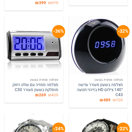
המקורי
הנוכחי
המחיר
המחיר
₪
399
₪
570
היה:
הוא:
המקורי
הנוכחי
₪599.
₪790.
היה:
הוא:
₪399.
₪570.
36%-
32%-
המלאי אזל
המלאי אזל
מצלמה נסתרת בשעון
מצלמה נסתרת בשעון
מצלמה בשעון מעורר עדשה
מצלמה סמויה עם שלט רחוק
140° צילום HD בזיהוי תנועה
מוסלקת בשעון מעורר C30
C43
המחיר
המחיר
₪
269
₪
420
המקורי
הנוכחי
המחיר
המחיר
₪
489
₪
720
היה:
הוא:
המקורי
הנוכחי
₪269.
₪420.
היה:
הוא:
₪489.
₪720.
24%-
22%-