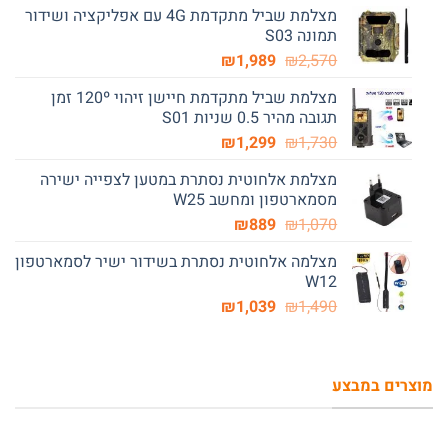
מצלמת שביל מתקדמת 4G עם אפליקציה ושידור
היה:
הוא:
תמונה S03
₪989.
₪1,670.
המחיר
המחיר
₪
1,989
₪
2,570
המקורי
הנוכחי
מצלמת שביל מתקדמת חיישן זיהוי 120º זמן
היה:
הוא:
תגובה מהיר 0.5 שניות S01
₪1,989.
₪2,570.
המחיר
המחיר
₪
1,299
₪
1,730
המקורי
הנוכחי
מצלמת אלחוטית נסתרת במטען לצפייה ישירה
היה:
הוא:
מסמארטפון ומחשב W25
₪1,299.
₪1,730.
המחיר
המחיר
₪
889
₪
1,070
המקורי
הנוכחי
מצלמה אלחוטית נסתרת בשידור ישיר לסמארטפון
היה:
הוא:
W12
₪889.
₪1,070.
המחיר
המחיר
₪
1,039
₪
1,490
המקורי
הנוכחי
היה:
הוא:
₪1,039.
₪1,490.
מוצרים במבצע