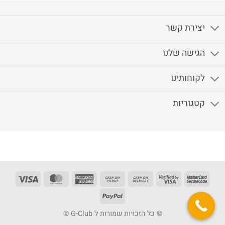
יצירת קשר
הגישה שלנו
לקוחותינו
קטגוריות
Visa
MasterCard
American
Cash
Cash
Visa
MasterCard
Express
on
On
2
2
PayPal
Pickup
Delivery
© כל הזכויות שמורות ל G-Club ©