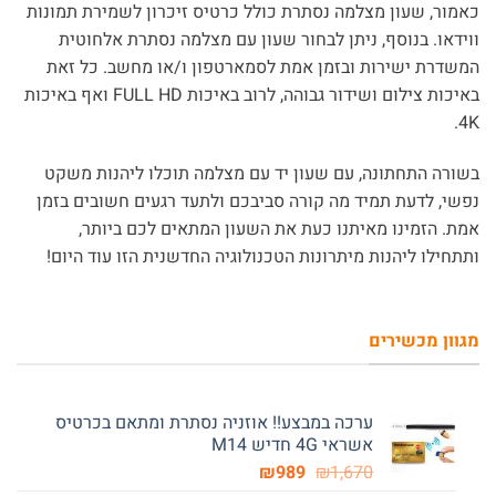
כאמור, שעון מצלמה נסתרת כולל כרטיס זיכרון לשמירת תמונות
ווידאו. בנוסף, ניתן לבחור שעון עם מצלמה נסתרת אלחוטית
המשדרת ישירות ובזמן אמת לסמארטפון ו/או מחשב. כל זאת
באיכות צילום ושידור גבוהה, לרוב באיכות FULL HD ואף באיכות
4K.
בשורה התחתונה, עם שעון יד עם מצלמה תוכלו ליהנות משקט
נפשי, לדעת תמיד מה קורה סביבכם ולתעד רגעים חשובים בזמן
אמת. הזמינו מאיתנו כעת את השעון המתאים לכם ביותר,
ותתחילו ליהנות מיתרונות הטכנולוגיה החדשנית הזו עוד היום!
מגוון מכשירים
ערכה במבצע!! אוזניה נסתרת ומתאם בכרטיס
אשראי 4G חדיש M14
המחיר
המחיר
₪
989
₪
1,670
המקורי
הנוכחי