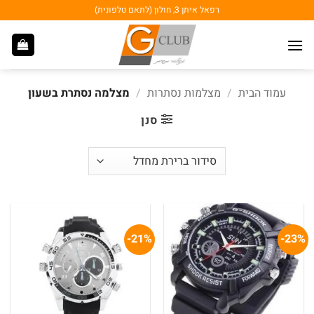
Ski
רפאל איתן 3, חולון (לתאם טלפונית)
t
conten
עמוד הבית
/
מצלמות נסתרות
/
מצלמה נסתרת בשעון
סנן
21%-
23%-