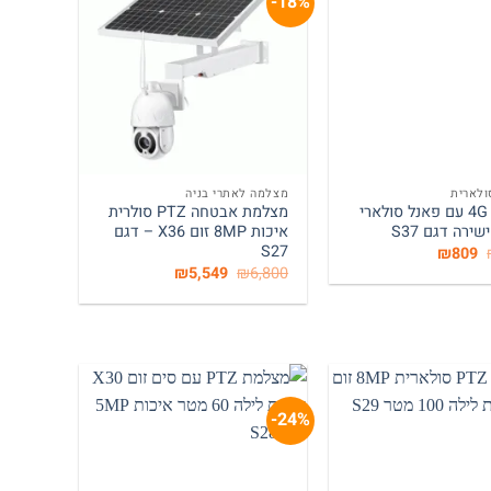
18%-
+
+
לארית
מצלמה לאתרי בניה
מצלמת 4G עם פאנל סולארי
מצלמת אבטחה PTZ סולרית
שירה דגם S37
איכות 8MP זום X36 – דגם
S27
המחיר
המחיר
₪
809
המקורי
הנוכחי
המחיר
המחיר
₪
5,549
₪
6,800
היה:
הוא:
המקורי
הנוכחי
₪809.
₪1,070.
היה:
הוא:
₪5,549.
₪6,800.
24%-