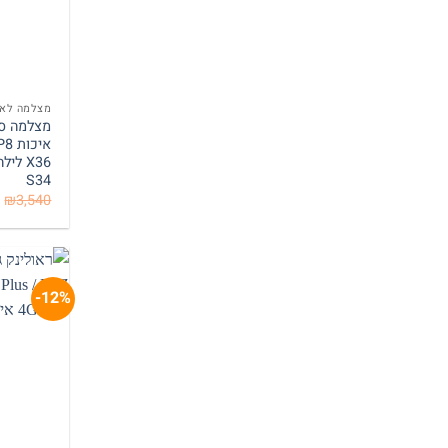
מצלמה לאת
S34
₪
3,540
12%-