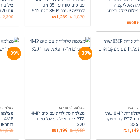
ללה אפליקציה
עם סים טווח עד 35 מטר
ילום לילה בצבע
לצפייה ישירה 360º דגם S12
זום X20 – דגם S41
המחיר
המחיר
₪
2,390
₪
1,269
₪
1,870
המקורי
הנוכחי
המחיר
המחיר
₪
689
היה:
הוא:
המקורי
הנוכחי
₪1,269.
₪1,870.
היה:
הוא:
₪689.
₪1,250.
39%-
39%-
+
+
רי בניה
מצלמה לאתרי בניה
מצלמה לא
מצלמה סלולארית 8MP שתי
מצלמה סלולרית עם סים 4MP
עדשות אחת PTZ עם מעקב
PTZ ליום ולילה פאנל נפרד
4MP
S
S20
והתראות 8
המחיר
המחיר
המחיר
המחיר
₪
1,650
₪
1,199
₪
1,950
₪
1,149
המקורי
הנוכחי
המקורי
הנוכחי
היה:
הוא:
היה:
הוא: