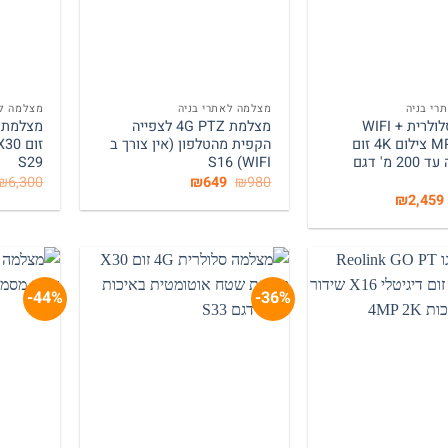
+
+
רי בניה
מצלמה לאתרי בניה
מצלמה לא
מצלמה סלולרית + WIFI
מצלמת 4G PTZ לצפייה
איכות MP8 צילום 4K זום
הקפית מהטלפון (אין צורך ב
X36 לילה עד 200 מ' דגם
WIFI) S16
S29
המחיר
המחיר
₪
6,300
₪
649
₪
980
המקורי
הנוכחי
המחיר
המחיר
₪
2,459
היה:
הוא:
המקורי
הנוכחי
₪649.
₪980.
היה:
הוא:
₪2,459.
₪3,540.
44%-
36%-
+
+