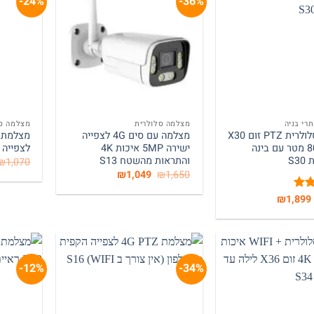
24%-
36%-
+
+
רי בניה
מצלמה סלולרית
מצלמה סו
מצלמה סלולרית PTZ זום X30
מצלמה עם סים 4G לצפייה
לטווח 800 מטר עם בינה
ישירה 5MP איכות 4K
לצפייה י
S3
והתראות מהשטח S13
₪
1,070
המחיר
המחיר
₪
1,049
₪
1,650
המקורי
הנוכחי
היה:
הוא:
המחיר
המחיר
₪
1,899
וך
₪1,049.
₪1,650.
המקורי
הנוכחי
היה:
הוא:
₪1,899.
₪3,540.
12%-
34%-