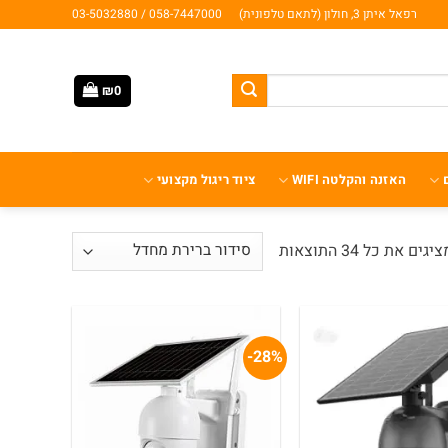
רפאל איתן 3, חולון (לתאם טלפונית)
058-7447000 / 03-5032880
₪
0
האזנה והקלטה WIFI
ציוד ריגול מקצועי
יגים את כל ⁦34⁩ התוצאות
28%-