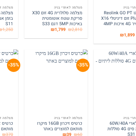
רי בניה
מצלמה לאתרי בניה
מצלמה ל
ראולינק גו Reolink GO PT
מצלמה סלולרית 4G זום X30
Plus / PTZ זום דיגיטלי X16
סריקת שטח אוטומטית
בזמן א
שידור ישיר 4G איכות 4MP
באיכות 5MP דגם S33
S11
המחיר
המחיר
₪
1,250
₪
1,799
₪
2,810
המקורי
הנוכחי
המחיר
המחיר
₪
1,899
היה:
הוא:
המקורי
הנוכחי
₪1,799.
₪2,810.
היה:
הוא:
₪1,899.
₪2,150.
35%-
35%-
+
+
רי בניה
מצלמה לאתרי בניה
מצלמה לא
פאנל סולארי 60W/40A
כרטיס זיכרון 16GB מיקרו
למצלמות סים 4G סוללות
מותאם למוצרים באתר
מותאם ל
המחיר
המחיר
₪
370
₪
39
₪
60