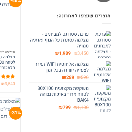
46%-
מוצרים שנצפו לאחרונה:
ערכת סטודנט למבחנים -
מצלמה נסתרת על הגוף ואוזניה
סמויה
המחיר
המחיר
מצלמה לאת
₪
1,989
₪
3,450
המקורי
הנוכחי
מצלמה אלחוטית WIFI זעירה
היה:
הוא:
מלאכותית 0
לצפייה ישירה בכל זמן
₪1,989.
₪3,450.
המחיר
המחיר
₪
289
₪
590
המקורי
הנוכחי
₪
3,540
דורג
5
מת
משקפת מקצועית 80X100
5
היה:
הוא:
לטווח ארוך באיכות גבוהה
₪289.
₪590.
BAK4
המחיר
המחיר
₪
799
₪
1,100
31%-
המקורי
הנוכחי
היה:
הוא:
₪799.
₪1,100.