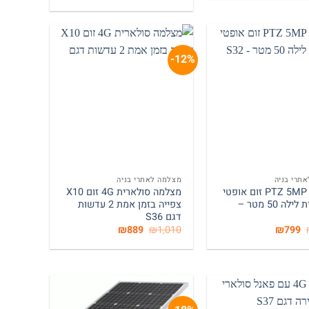
המקורי
הנוכחי
₪999.
₪1,650.
היה:
הוא:
₪949.
₪1,290.
12%-
המלאי אזל
+
+
תרי בניה
מצלמה לאתרי בניה
מצלמת PTZ 5MP זום אופטי
מצלמה סולארית 4G זום X10
X5 ראיית לילה 50 מטר –
צפייה בזמן אמת 2 עדשות
דגם S36
המחיר
המחיר
המחיר
המחיר
₪
889
₪
1,010
₪
799
המקורי
הנוכחי
המקורי
הנוכחי
היה:
הוא:
היה:
הוא:
₪889.
₪1,010.
₪799.
₪1,470.