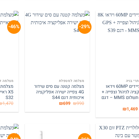
₪1,199.
₪1,950.
₪1,149.
₪1,670.
46%-
29%-
+
+
רי בניה
מצלמה למטפלת
מצלמה לא
מצלמת ציידים 60MP וידאו
מצלמה קטנה עם סים שידור
קציה לניהול וצפייה +
4G צפייה ישירה אפליקציה
GPS אין תשלום MMS – דגם
איכותית דגם S44
S32
המחיר
המחיר
₪
1,470
₪
699
₪
990
המקורי
הנוכחי
המחיר
המחיר
₪
1,469
היה:
הוא:
המקורי
הנוכחי
₪699.
₪990.
היה:
הוא:
₪1,469.
₪1,940.