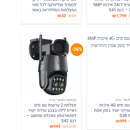
צילום רציף 24/7 איכות 5MP
להוסיף אנליטיקה לכל סוגי
המצלמות הסלולריות באתר
המחיר
המחיר
המחיר
המחיר
₪
33
₪
55
₪
1,799
המקורי
הנוכחי
המקורי
הנוכחי
היה:
הוא:
היה:
הוא:
₪33.
₪55.
₪1,799.
₪2,390.
26%-
+
+
תרי בניה
מצלמה לאתרי בניה
מצלמה עם סים 4G איכות
מצלמת 2 עדשות עם סים
 בשידור ישיר בזמן אמת
ראיית לילה בצבע שידור ישיר
S3
לסמארטפון טאבלט ומחשב –
דגם S42
המחיר
המחיר
₪
999
המקורי
הנוכחי
המחיר
המחיר
₪
949
₪
1,290
היה:
הוא: