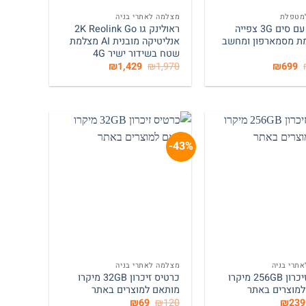
מטפלת
מצלמה לאתרי בניה
מצלמה עם סים 3G צפייה
ראולינק גו 2K Reolink Go
מת מסמארפון ומחשב
אנליטיקה מובנית AI מצלמת
שטח בשידור ישיר 4G
המחיר
המחיר
המחיר
המחיר
₪
1,429
₪
1,970
₪
699
המקורי
הנוכחי
המקורי
הנוכחי
היה:
הוא:
היה:
הוא:
₪1,429.
₪1,970.
₪699.
₪1,250.
43%-
+
+
תרי בניה
מצלמה לאתרי בניה
כרטיס זיכרון 256GB מיקרו
כרטיס זיכרון 32GB מיקרו
מוצרים באתר
מותאם למוצרים באתר
המחיר
המחיר
המחיר
המחיר
₪
69
₪
120
₪
239