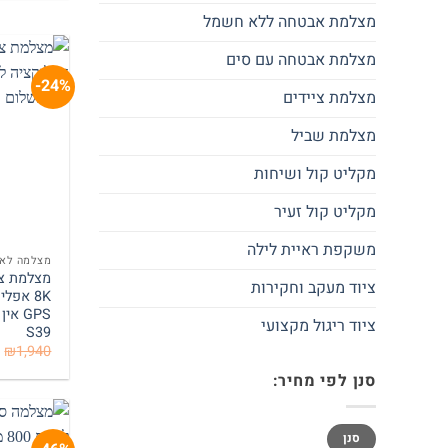
מצלמת אבטחה ללא חשמל
מצלמת אבטחה עם סים
24%-
מצלמת ציידים
מצלמת שביל
מקליט קול ושיחות
מקליט קול זעיר
משקפת ראיית לילה
מצלמה לאת
ציוד מעקב וחקירות
8K אפלי
ציוד ריגול מקצועי
S39
₪
1,940
סנן לפי מחיר:
מחיר
מחיר
סנן
מינימלי
מקסימלי