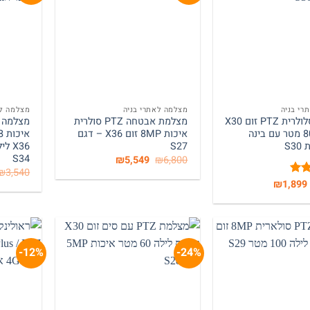
+
+
רי בניה
מצלמה לאתרי בניה
מצלמה לא
מצלמה סלולרית PTZ זום X30
מצלמת אבטחה PTZ סולרית
לטווח 800 מטר עם בינה
איכות 8MP זום X36 – דגם
S3
S27
S34
המחיר
המחיר
₪
5,549
₪
6,800
המקורי
הנוכחי
₪
3,540
היה:
הוא:
המחיר
המחיר
₪
1,899
וך
₪5,549.
₪6,800.
המקורי
הנוכחי
היה:
הוא:
₪1,899.
₪3,540.
12%-
24%-