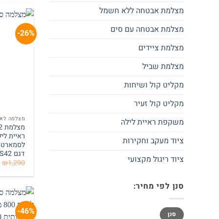
מצלמת אבטחה ללא חשמל
מצלמת אבטחה עם סים
26%-
מצלמת ציידים
מצלמת שביל
מקליט קול ושיחות
מקליט קול זעיר
מצלמה לאת
משקפת ראיית לילה
ראיית ליל
ציוד מעקב וחקירות
לסמארטפ
דגם S42
ציוד ריגול מקצועי
₪
1,290
סנן לפי מחיר:
46%-
מחיר
מחיר
סנן
מינימלי
מקסימלי