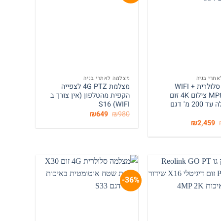
+
+
תרי בניה
מצלמה לאתרי בניה
מצלמה סלולרית + WIFI
מצלמת 4G PTZ לצפייה
איכות MP8 צילום 4K זום
הקפית מהטלפון (אין צורך ב
X36 לילה עד 200 מ' דגם
WIFI) S16
המחיר
המחיר
₪
649
₪
980
המקורי
הנוכחי
המחיר
המחיר
₪
2,459
היה:
הוא:
המקורי
הנוכחי
₪649.
₪980.
היה:
הוא:
₪2,459.
₪3,540.
36%-