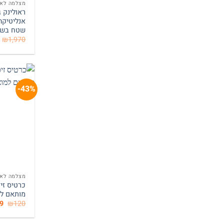
מצלמה לאת
שטח בשידו
₪
1,970
43%-
מצלמה לאת
מותאם למ
המ
9
₪
120
המ
הי