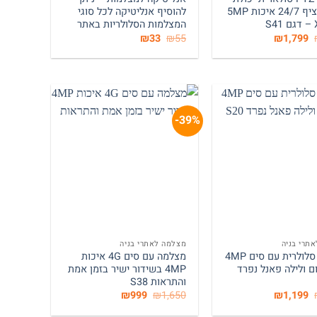
צילום רציף 24/7 איכות 5MP
להוסיף אנליטיקה לכל סוגי
המצלמות הסלולריות באתר
המחיר
המחיר
המחיר
המחיר
₪
33
₪
55
₪
1,799
המקורי
הנוכחי
המקורי
הנוכחי
היה:
הוא:
היה:
הוא:
₪33.
₪55.
₪1,799.
₪2,390.
39%-
+
+
תרי בניה
מצלמה לאתרי בניה
מצלמה סלולרית עם סים 4MP
מצלמה עם סים 4G איכות
ליום ולילה פאנל נפרד
4MP בשידור ישיר בזמן אמת
והתראות S38
המחיר
המחיר
המחיר
המחיר
₪
999
₪
1,650
₪
1,199
המקורי
הנוכחי
המקורי
הנוכחי
היה:
הוא:
היה:
הוא: