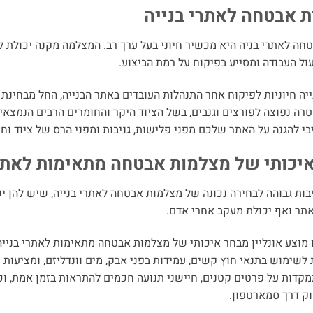
₪169.
₪250.
₪69.
₪12
 אבטחה לאתרי בנייה
ה לאתרי בניה היא מכשיר חיוני בעל ערך רב. המצלמה מקנה יכולת ל
עול העבודה ומסייע בפיקוח על רמת הביצוע.
יה חיוניות לפיקוח אחר התנהלות העובדים באתר הבנייה, החל מבחינת ה
טרה נפוצה לפורצים וגנבים, בשל הציוד היקר והחומרים הרבים הנמצאי
י להגנה על האתר שלכם מפני פלישות, גניבות ומפני הרס של ציוד וחומ
יכותי של מצלמות אבטחה מתאימות לאתרי
ות גבוהה לבחירה נכונה של מצלמות אבטחה לאתרי בנייה, שיש להן יכ
תר ואף יכולת מעקב אחרי אדם.
מוצע אונליין מבחר איכותי של מצלמות אבטחה מתאימות לאתרי בנייה,
שימוש בתנאי חוץ קשים, עמידות בפני אבק, מים וונדליזם, ומציעות ת
ק דרך סמארטפון.