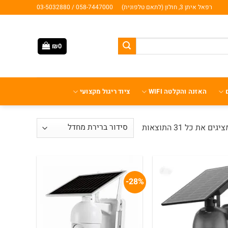
רפאל איתן 3, חולון (לתאם טלפונית)
058-7447000 / 03-5032880
₪
0
האזנה והקלטה WIFI
ציוד ריגול מקצועי
יגים את כל ⁦31⁩ התוצאות
28%-