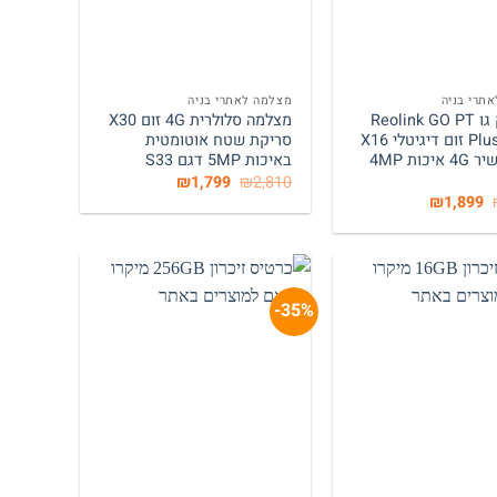
+
+
תרי בניה
מצלמה לאתרי בניה
ראולינק גו Reolink GO PT
מצלמה סלולרית 4G זום X30
Plus / PTZ זום דיגיטלי X16
סריקת שטח אוטומטית
שידור ישיר 4G איכות 4MP
באיכות 5MP דגם S33
המחיר
המחיר
₪
1,799
₪
2,810
המקורי
הנוכחי
המחיר
המחיר
₪
1,899
היה:
הוא:
המקורי
הנוכחי
₪1,799.
₪2,810.
היה:
הוא:
₪1,899.
₪2,150.
35%-
+
+