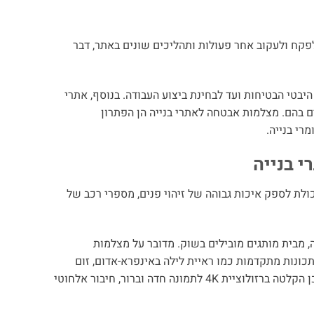
₪109.
₪140.
פקח ולעקוב אחר פעולות ותהליכים שונים באתר, דבר
יבטי הבטיחות ועד לבחינת ביצוע העבודה. בנוסף, אתרי
ם בהם. מצלמות אבטחה לאתרי בנייה הן הפתרון
רי בנייה.
 בנייה
ולת לספק איכות גבוהה של זיהוי פנים, מספרי רכב של
 מבית מותגים מובילים בשוק. מדובר על מצלמות
כונות מתקדמות כמו ראיית לילה באינפרא-אדום, זום
אופטי להתמקדות על פרטים קטנים, חיישני תנועה חכמים להתראות בזמן אמת, וכן הקלטה ברזולוציית 4K לתמונה חדה וברור, חיבור אלחוטי