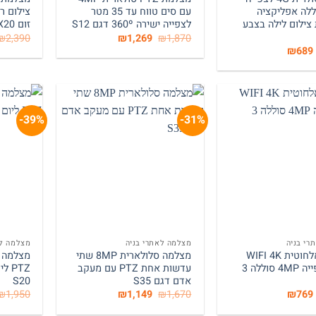
ללה אפליקציה
עם סים טווח עד 35 מטר
ילום לילה בצבע
לצפייה ישירה 360º דגם S12
זום X20 – דגם S41
המחיר
המחיר
₪
2,390
₪
1,269
₪
1,870
המקורי
הנוכחי
המחיר
המחיר
₪
689
היה:
הוא:
המקורי
הנוכחי
₪1,269.
₪1,870.
היה:
הוא:
₪689.
₪1,250.
39%-
31%-
+
+
רי בניה
מצלמה לאתרי בניה
מצלמה לא
מצלמה אלחוטית WIFI 4K
מצלמה סלולארית 8MP שתי
איכות צפייה 4MP סוללה 3
עדשות אחת PTZ עם מעקב
PTZ 
אדם דגם S35
S20
המחיר
המחיר
המחיר
המחיר
₪
1,950
₪
1,149
₪
1,670
₪
769
המקורי
הנוכחי
המקורי
הנוכחי
היה:
הוא:
היה:
הוא: