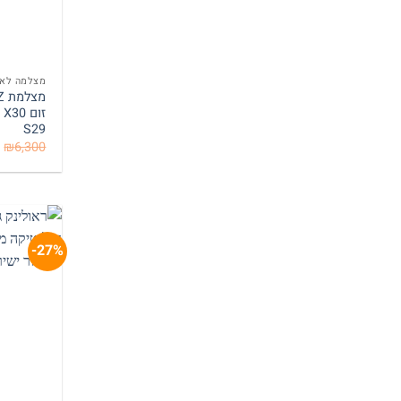
מצלמה לאת
S29
₪
6,300
27%-