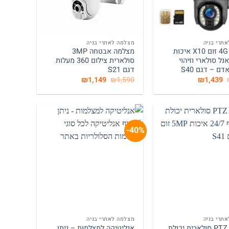
+
+
תרי בניה
מצלמה לאתרי בניה
מצלמה 4G זום X10 איכות
מצלמה אבטחה 3MP
 פאנל סולארי וזיהוי
סולארית צילום 360 מעלות
ם – דגם S40
דגם S21
המחיר
המחיר
המחיר
המחיר
₪
1,149
₪
1,590
₪
1,439
המקורי
הנוכחי
המקורי
הנוכחי
היה:
הוא:
היה:
הוא:
₪1,149.
₪1,590.
₪1,439.
₪1,710.
40%-
+
+
תרי בניה
מצלמה לאתרי בניה
מצלמת PTZ סולארית יכולת
אנליטיקה למצלמות – ניתן