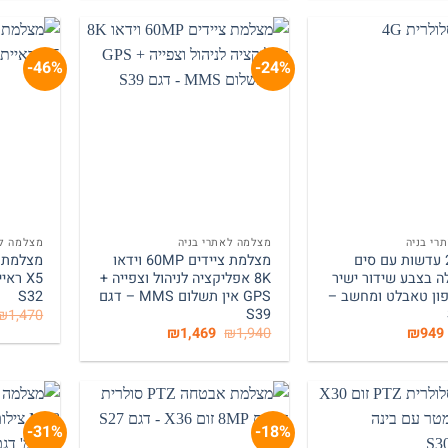
₪1,149.
₪1,670.
₪769.
₪1,410.
46%-
24%-
+
+
רי בניה
מצלמה לאתרי בניה
מצלמה לא
מצלמת 2 עדשות עם סים
מצלמת ציידים 60MP וידאו
ה בצבע שידור ישיר
8K אפליקציה לניהול וצפייה +
ון טאבלט ומחשב –
GPS אין תשלום MMS – דגם
S32
S39
₪
1,470
המחיר
המחיר
המחיר
המחיר
₪
1,469
₪
1,940
₪
949
המקורי
הנוכחי
המקורי
הנוכחי
היה:
הוא:
היה:
הוא:
₪1,469.
₪1,940.
₪949.
₪1,290.
31%-
18%-