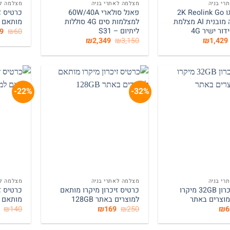
רי בניה
מצלמה לאתרי בניה
מצלמה לא
ראולינק גו 2K Reolink Go
פאנל סולארי 60W/40A
אנליטיקה מובנית AI מצלמת
למצלמות סים 4G סוללות
מותאם ל
ר ישיר 4G
ליתיום – S31
המ
9
₪
60
המ
המחיר
המחיר
המחיר
המחיר
₪
2,349
₪
3,150
₪
1,429
הי
המקורי
הנוכחי
המקורי
הנוכחי
0.
היה:
הוא:
היה:
הוא:
₪2,349.
₪3,150.
₪1,429.
₪1,970.
22%-
32%-
+
+
רי בניה
מצלמה לאתרי בניה
מצלמה לא
כרטיס זיכרון 32GB מיקרו
כרטיס זיכרון מיקרו מותאם
וצרים באתר
למוצרים באתר 128GB
מותאם ל
חיר
המחיר
המחיר
המחיר
₪
140
₪
169
₪
250
₪
6
קורי
הנוכחי
המקורי
הנוכחי
ה:
הוא:
היה:
הוא: