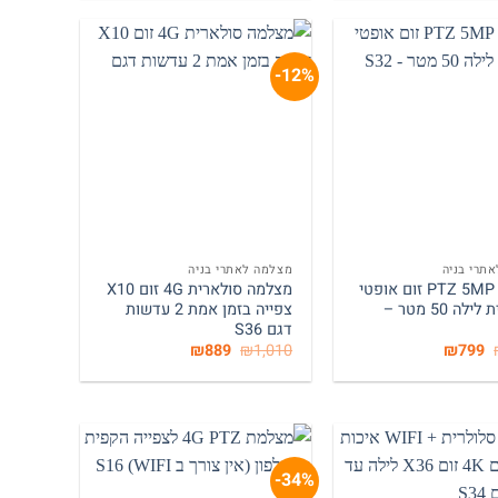
₪999.
₪1,650.
₪1,199.
₪1,950.
12%-
המלאי אזל
+
+
תרי בניה
מצלמה לאתרי בניה
מצלמת PTZ 5MP זום אופטי
מצלמה סולארית 4G זום X10
X5 ראיית לילה 50 מטר –
צפייה בזמן אמת 2 עדשות
דגם S36
המחיר
המחיר
המחיר
המחיר
₪
889
₪
1,010
₪
799
המקורי
הנוכחי
המקורי
הנוכחי
היה:
הוא:
היה:
הוא:
₪889.
₪1,010.
₪799.
₪1,470.
34%-