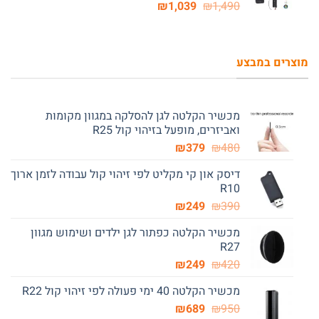
המחיר
המחיר
₪
1,039
₪
1,490
המקורי
הנוכחי
היה:
הוא:
₪1,039.
₪1,490.
מוצרים במבצע
מכשיר הקלטה לגן להסלקה במגוון מקומות
ואביזרים, מופעל בזיהוי קול R25
המחיר
המחיר
₪
379
₪
480
המקורי
הנוכחי
דיסק און קי מקליט לפי זיהוי קול עבודה לזמן ארוך
היה:
הוא:
R10
₪379.
₪480.
המחיר
המחיר
₪
249
₪
390
המקורי
הנוכחי
מכשיר הקלטה כפתור לגן ילדים ושימוש מגוון
היה:
הוא:
R27
₪249.
₪390.
המחיר
המחיר
₪
249
₪
420
המקורי
הנוכחי
מכשיר הקלטה 40 ימי פעולה לפי זיהוי קול R22
היה:
הוא:
המחיר
המחיר
₪249.
₪
₪420.
689
₪
950