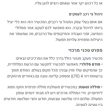
או כל רכוש יקר אחר שאתם רוצים להגן עליו.
ניהול צי רכב לעסקים
אם אתם בעלי עסק המנהל צי רכבים, המכשיר הזה הוא כלי יעיל
ביותר לניהול ובקרה. הוא מאפשר לכם לעקוב אחר מסלולי
הנסיעה, זמני העבודה והמיקומים של הרכבים, מה שמשפר את
היעילות ומפחית עלויות תפעול.
מפרט טכני מרכזי
מכשיר מעקב מגנטי
כולל בדרך כלל את המרכיבים הבאים:
•
מודם סלולרי:
מאפשר למכשיר לתקשר עם הרשת הסלולרית,
כך שהמיקום שלו זמין עבורך מכל מקום בעולם. המודם תומך
ברשתות דור 4 (LTE) ומספק קליטה טובה גם באזורים מרוחקים.
• סוללה נטענת:
במכשירים משולבת סוללה פנימית חזקה מסוג
ליתיום-יון. חיי הסוללה ארוכים ויש לנו מבחר דגמים שזמן
הפעולה שלהם הינו שלושה שבועות, חודש וחצי ושלושה חודשים
בין טעינה לטעינה.