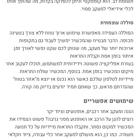
תשומת לב. הוא קומפקטי וניתן להסלקה בקלות, מה שהופך אותו
לכלי אידיאלי למעקב סמוי.
סוללה עוצמתית
הסוללה העמידה מאפשרת שימוש ארוך טווח ללא צורך בטעינה
תכופה. הדבר מבטיח שהמכשיר ימשיך לעבוד גם בתקופות
ארוכות יותר של מעקב, מה שנותן לכם שקט נפשי לאורך זמן.
איתור בזמן אמת וקבלת התראות
בעזרת אפליקציה פשוטה וידידותית למשתמש, תוכלו לעקוב אחר
מיקום המכשיר בזמן אמת. בנוסף, המכשיר שולח התראות
מיידיות לטלפון שלכם כאשר הוא נכנס או יוצא מ"אזור בטוח"
שהגדרתם מראש, כך שאתם תמיד יודעים בדיוק מה קורה.
שימושים אפשריים
הגנה ומעקב אחר רכבים, אופנועים וציוד יקר
רוצים להגן על הרכב או האופנוע מפני גניבה? פשוט הצמידו את
המכשיר למקום נסתר, ותקבלו התראות מיידיות על כל תנועה
חשודה. כמו כן, הוא מושלם למעקב אחר כלי עבודה, ציוד חקלאי