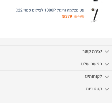
המקורי
הנוכחי
היה:
הוא:
עט מצלמה וריגול 1080P לצילום סמוי C22
₪689.
₪950.
המחיר
המחיר
₪
379
₪
490
המקורי
הנוכחי
היה:
הוא:
₪379.
₪490.
יצירת קשר
הגישה שלנו
לקוחותינו
קטגוריות