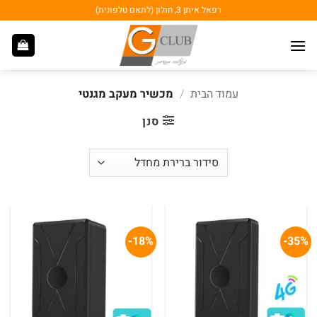
Ski
רפאל איתן 3, חולון (לתאם טלפונית)
t
conten
עמוד הבית
/
מכשיר מעקב מגנטי
סנן
18%-
35%-