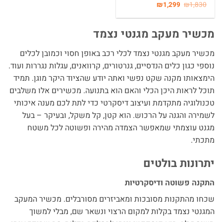
המחיר
המחיר
₪
1,299
₪
1,830
המקורי
הנוכחי
היה:
הוא:
₪1,299.
₪1,830.
מכשיר מעקב מגנטי נצמד
מכשיר מעקב מגנטי נצמד לכלי רכב באופן חסוי וכמובן לכלים
נוספי כגון כלים הנדסיים, גנרטורים, קרוואנים, עגלות נגררות ועוד.
הימצאותו מקנה שקט נפשי ואתה יודע שהציוד היקר מוגן. תמיד
תוכל לראות היכן הכלי והאם הוא בתנועה. מכשירים אלו משלבים
טכנולוגיה מתקדמת ועיצוב דיסקרטי כדי לתת לכם מענה איכותי
לשמירה והגנה על הרכוש. הוא קטן, קל משקל, ובעיקר – בעל
מגנט עוצמתי שמאפשר הצמדה מהירה ופשוטה לכל משטח
מתכתי.
יתרונות בולטים
התקנה פשוטה ודיסקרטיות
שכחו מהתקנות מסובכות ומאביזרים מסורבלים. מכשיר המעקב
המגנטי נצמד בקלות למקום הרצוי ונשאר שם, מבלי למשוך