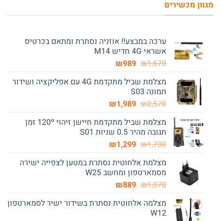
מגוון מכשירים
ערכה במבצע!! אוזניה נסתרת ומתאם בכרטיס
אשראי 4G חדיש M14
המחיר
המחיר
₪
989
₪
1,670
המקורי
הנוכחי
מצלמת שביל מתקדמת 4G עם אפליקציה ושידור
היה:
הוא:
תמונה S03
₪989.
₪1,670.
המחיר
המחיר
₪
1,989
₪
2,570
המקורי
הנוכחי
מצלמת שביל מתקדמת חיישן זיהוי 120º זמן
היה:
הוא:
תגובה מהיר 0.5 שניות S01
₪1,989.
₪2,570.
המחיר
המחיר
₪
1,299
₪
1,730
המקורי
הנוכחי
מצלמת אלחוטית נסתרת במטען לצפייה ישירה
היה:
הוא:
מסמארטפון ומחשב W25
₪1,299.
₪1,730.
המחיר
המחיר
₪
889
₪
1,070
המקורי
הנוכחי
מצלמה אלחוטית נסתרת בשידור ישיר לסמארטפון
היה:
הוא:
W12
₪889.
₪1,070.