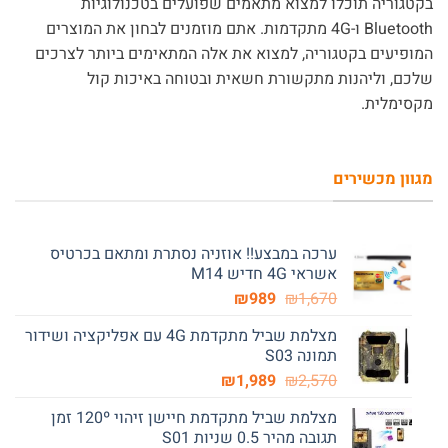
בקטגוריה תוכלו למצוא מתאמים שפועלים בטכנולוגיות
Bluetooth ו-4G מתקדמות. אתם מוזמנים לבחון את המוצרים
המופיעים בקטגוריה, למצוא את אלה המתאימים ביותר לצרכים
שלכם, וליהנות מתקשורת חשאית ובטוחה באיכות קול
מקסימלית.
מגוון מכשירים
ערכה במבצע!! אוזניה נסתרת ומתאם בכרטיס
אשראי 4G חדיש M14
המחיר
המחיר
₪
989
₪
1,670
המקורי
הנוכחי
מצלמת שביל מתקדמת 4G עם אפליקציה ושידור
היה:
הוא:
תמונה S03
₪989.
₪1,670.
המחיר
המחיר
₪
1,989
₪
2,570
המקורי
הנוכחי
מצלמת שביל מתקדמת חיישן זיהוי 120º זמן
היה:
הוא:
תגובה מהיר 0.5 שניות S01
₪1,989.
₪2,570.