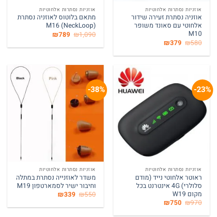
אוזניות נסתרות אלחוטיות
אוזניות נסתרות אלחוטיות
אוזניה נסתרת זעירה שידור
מתאם בלוטוס לאוזניה נסתרת
אלחוטי עם סאונד משופר
(NeckLoop) M16
M10
המחיר
המחיר
₪
789
₪
1,090
המקורי
הנוכחי
המחיר
המחיר
₪
379
₪
580
היה:
הוא:
המקורי
הנוכחי
₪789.
₪1,090.
היה:
הוא:
₪379.
₪580.
38%-
23%-
המלאי אזל
אוזניות נסתרות אלחוטיות
אוזניות נסתרות אלחוטיות
ראוטר אלחוטי נייד (מודם
משדר לאוזנייה נסתרת במתלה
סלולרי) 4G אינטרנט בכל
וחיבור ישיר לסמארטפון M19
מקום W19
המחיר
המחיר
₪
339
₪
550
המקורי
הנוכחי
המחיר
המחיר
₪
750
₪
970
היה:
הוא:
המקורי
הנוכחי
₪339.
₪550.
היה:
הוא: