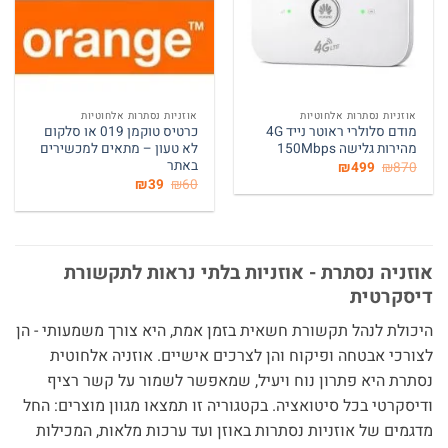
אוזניות נסתרות אלחוטיות
אוזניות נסתרות אלחוטיות
מודם סלולרי ראוטר נייד 4G
כרטיס טוקמן 019 או סלקום
מהירות גלישה 150Mbps
לא טעון – מתאים למכשירים
באתר
המחיר
המחיר
₪
499
₪
870
המקורי
הנוכחי
המחיר
המחיר
₪
39
₪
60
היה:
הוא:
המקורי
הנוכחי
₪499.
₪870.
היה:
הוא:
₪39.
₪60.
אוזניה נסתרת - אוזניות בלתי נראות לתקשורת
דיסקרטית
היכולת לנהל תקשורת חשאית בזמן אמת, היא צורך משמעותי - הן
לצורכי אבטחה ופיקוח והן לצרכים אישיים. אוזניה אלחוטית
נסתרת היא פתרון נוח ויעיל, שמאפשר לשמור על קשר רציף
ודיסקרטי בכל סיטואציה. בקטגוריה זו תמצאו מגוון מוצרים: החל
מדגמים של אוזניות נסתרות באוזן ועד ערכות מלאות, המכילות