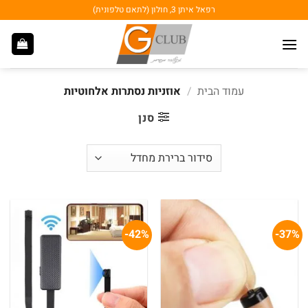
Ski
רפאל איתן 3, חולון (לתאם טלפונית)
t
conten
עמוד הבית
/
אוזניות נסתרות אלחוטיות
סנן
42%-
37%-