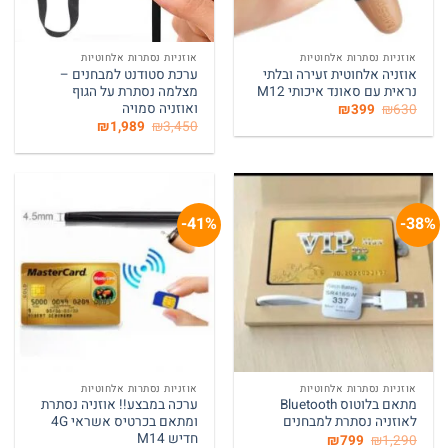
אוזניות נסתרות אלחוטיות
אוזניות נסתרות אלחוטיות
אוזניה אלחוטית זעירה ובלתי
ערכת סטודנט למבחנים –
נראית עם סאונד איכותי M12
מצלמה נסתרת על הגוף
ואוזניה סמויה
המחיר
המחיר
₪
399
₪
630
המקורי
הנוכחי
המחיר
המחיר
₪
1,989
₪
3,450
היה:
הוא:
המקורי
הנוכחי
₪399.
₪630.
היה:
הוא:
₪1,989.
₪3,450.
41%-
38%-
אוזניות נסתרות אלחוטיות
אוזניות נסתרות אלחוטיות
מתאם בלוטוס Bluetooth
ערכה במבצע!! אוזניה נסתרת
לאוזניה נסתרת למבחנים
ומתאם בכרטיס אשראי 4G
חדיש M14
המחיר
המחיר
₪
799
₪
1,290