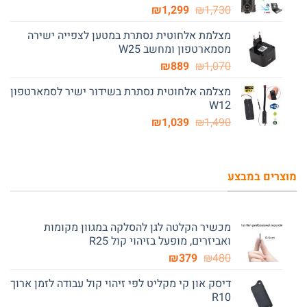
המחיר
המחיר
₪
1,299
₪
1,730
המקורי
הנוכחי
מצלמת אלחוטית נסתרת במטען לצפייה ישירה
היה:
הוא:
מסמארטפון ומחשב W25
₪1,299.
₪1,730.
המחיר
המחיר
₪
889
₪
1,070
המקורי
הנוכחי
מצלמה אלחוטית נסתרת בשידור ישיר לסמארטפון
היה:
הוא:
W12
₪889.
₪1,070.
המחיר
המחיר
₪
1,039
₪
1,490
המקורי
הנוכחי
היה:
הוא:
₪1,039.
₪1,490.
מוצרים במבצע
מכשיר הקלטה לגן להסלקה במגוון מקומות
ואביזרים, מופעל בזיהוי קול R25
המחיר
המחיר
₪
379
₪
480
המקורי
הנוכחי
דיסק און קי מקליט לפי זיהוי קול עבודה לזמן ארוך
היה:
הוא:
R10
₪379.
₪480.