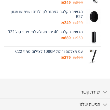
המחיר
המחיר
₪
249
₪
390
המקורי
הנוכחי
מכשיר הקלטה כפתור לגן ילדים ושימוש מגוון
היה:
הוא:
R27
₪249.
₪390.
המחיר
המחיר
₪
249
₪
420
המקורי
הנוכחי
מכשיר הקלטה 40 ימי פעולה לפי זיהוי קול R22
היה:
הוא:
המחיר
המחיר
₪249.
₪
₪420.
689
₪
950
המקורי
הנוכחי
היה:
הוא:
עט מצלמה וריגול 1080P לצילום סמוי C22
₪689.
₪950.
המחיר
המחיר
₪
379
₪
490
המקורי
הנוכחי
היה:
הוא:
₪379.
₪490.
יצירת קשר
הגישה שלנו